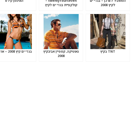
המשביר לצרכן – בגדי ים
twentyfourseven –
הוניגמן קידס
לקיץ 2008
קולקציית בגדי ים לקיץ
2008
TNT בקיץ
נאוטיקה, קמפיין אביבקיץ
בגדי ים קיץ 2008 – ארנה
2008