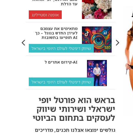
עד הדלת
אופנה וסטיילינג
מתאימים את עצמכם
לעידן החדש בגוגל – כך
תופיעו בתשובות AI
שיווק דיגיטלי לעולם היופי בישראל
קידום אתרים ל‑AI
שיווק דיגיטלי לעולם היופי בישראל
איך מנועי AI “חושבים” –
בראש הוא פורטל יופי
ולמה העסק שלך צריך
להתאים את עצמו אליהם?
ישראלי ושירותי שיווק
לעסקים בתחום הביוטי
שיווק דיגיטלי לעסקים
קידום ל‑AI לעומת קידום
גולשים ימצאו אצלנו תכנים, מדריכים