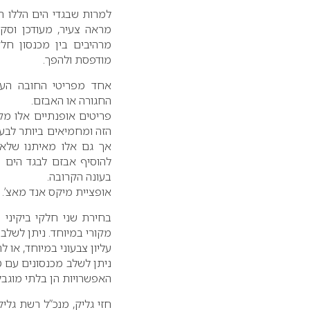
למרות שבגדי הים הללו ח
מראה צעיר, מעודכן וסקס
מרהיבים בין מכנסון חלק
מודפסת ולהפך.
אחד מפריטי החובה העונ
החגורה או האבזם.
פריטים אופנתיים אלו מק
הזה ומחמיאים ביותר לבעל
אך גם אלו מאיתנו שלא ה
להוסיף אבזם לבגד הים ו
בעונה הקרובה.
אופציית מיקס אנד מאצ’.
בחירת שני חלקי ביקיני 
מקורי במיוחד. ניתן לשלב 
עליון צבעוני במיוחד, או לה
ניתן לשלב מכנסונים עם 
האפשרויות הן בלתי מוגבל
חזי גליק, מנכ”ל רשת גלי