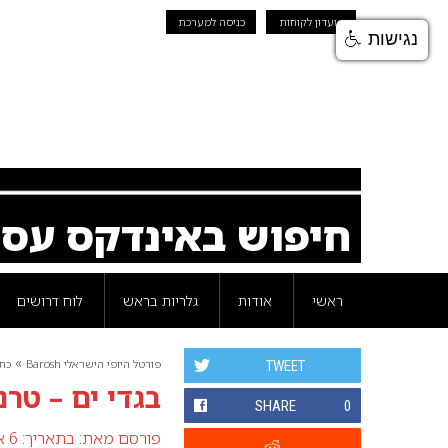
מועדון לקוחות
כניסה למערכת
נגישות
חיפוש באינדקס עס
ראשי
אודות
גלריות בראש
לוח דרושים
»
פורטל היופי הישראלי Barosh
כת
TWEET
בגדי ים – טרנד
SHARE
0
פורסם מאת:
בתאריך: 6 אוגוסט 2008