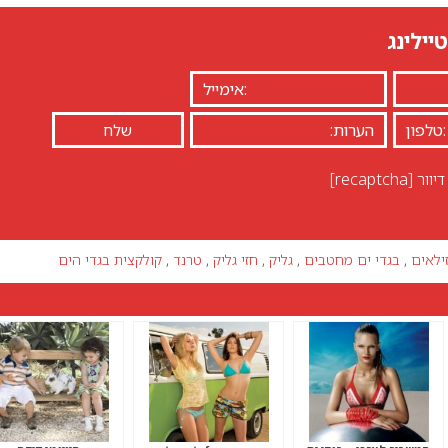
יילינג
יוור
[recaptcha]
ילאים
,
בגדי ים מחטבים
,
גליק
,
חזי גליק
,
טרנד
,
קולקצית בגדי הים