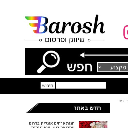
דפס
חדש באתר
חנות פרחים אונליין בדרום
שמביאה רגש, יופי ונוחות