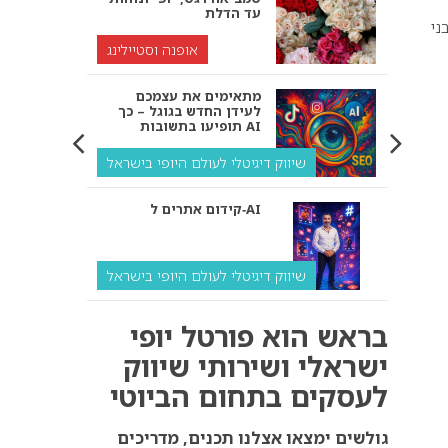
עד הדלת
ני
אופנה וסטיילינג
מתאימים את עצמכם
לעידן החדש בגוגל – כך
תופיעו בתשובות AI
שיווק דיגיטלי לעולם היופי בישראל
קידום אתרים ל‑AI
שיווק דיגיטלי לעולם היופי בישראל
איך מנועי AI “חושבים” –
בראש הוא פורטל יופי
ולמה העסק שלך צריך
להתאים את עצמו אליהם?
ישראלי ושירותי שיווק
לעסקים בתחום הביוטי
שיווק דיגיטלי לעסקים
קידום ל‑AI לעומת קידום
גולשים ימצאו אצלנו תכנים, מדריכים