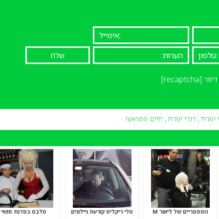
יוור
[recaptcha]
 יפרח
,
דודי יפרח
,
חיים פפראצי
המספריים של ליאור M
טלי ריקליס קורעת ניילונים
סלבס בסדנת סושי