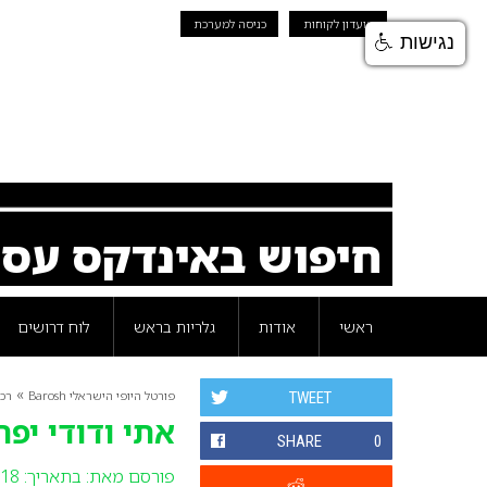
מועדון לקוחות
כניסה למערכת
נגישות
חיפוש באינדקס עס
ראשי
אודות
גלריות בראש
לוח דרושים
»
פורטל היופי הישראלי Barosh
רכי
TWEET
אתי ודודי יפ
SHARE
0
פורסם מאת:
בתאריך: 18 ינואר 2010