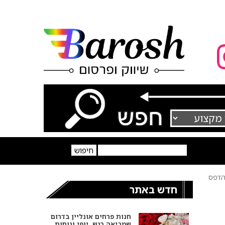
דפס
חדש באתר
חנות פרחים אונליין בדרום
שמביאה רגש, יופי ונוחות