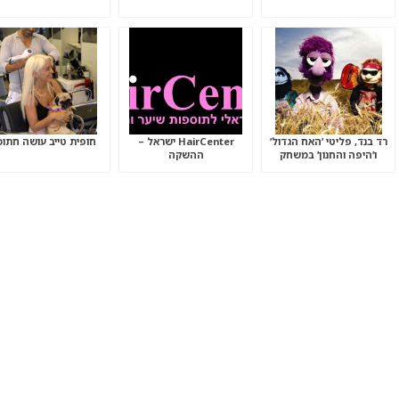
רד בנד, פליטי ’האח הגדול’
HairCenter ישראל –
חופית טייב עושה חתוכ
ו’היפה והחנון’ במשחק
ההשקה
טניס חופים