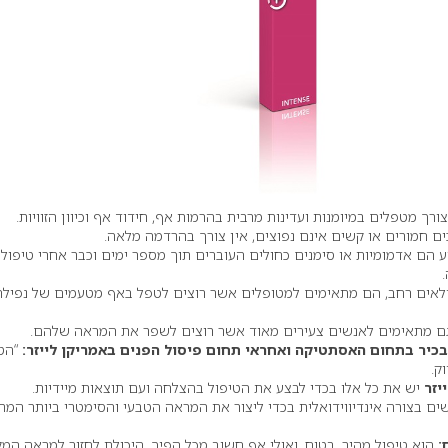
ך מטפלים במיומנות ועדינות מרבית בהרמות אף, חידוד אף וכיוון הזוויות.
ים חמורים או קשים אינם נפוצים, אין צורך בהרדמה מלאה.
יע הם אדמומיות או סימנים כחולים העוברים תוך מספר ימים וכבר אחרי טיפול
ילאים רחב, הם מתאימים למטופלים אשר רוצים לטפל באף מטעמים של נפילה
גם מתאימים לאנשים צעירים מאוד אשר רוצים לשפר את המראה שלהם.
 בכיר בתחום האסתטיקה ואחראי תחום פיסול הפנים באמריקן לייזר:
“הטי
ק.
יזר
יש את כל אלו בכדי לבצע את הטיפול בהצלחה ועם תוצאות מיידיות.
שים בצורה אינדיווידואלית בכדי ליצור את המראה הטבעי והסימטרי ביותר המת
:
הוא טיפול מהיר, בטוח, ואולי אף חשוב מכל הפיך. היכולת לחזור למראה המק