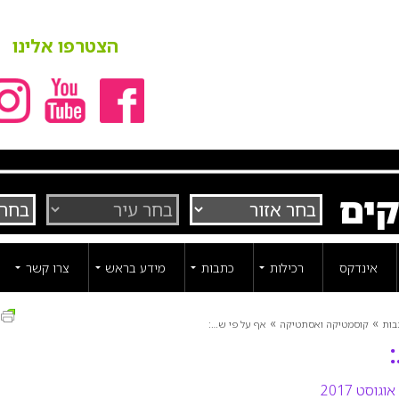
הצטרפו אלינו
קים
אינדקס
רכילות
כתבות
מידע בראש
צרו קשר
ה
»
»
בות
קוסמטיקה ואסתטיקה
אף על פי ש…: