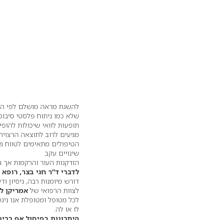
להשגת מראה מושלם לפי הצור
שלא כמו ניתוח פלסטי סיבוכ
תופעות לוואי שיכולות להופ
מגיעים לרוב לתוצאה הרצויה.
הטיפולים מתאימים לטווח ג
שינויים עקב
הזדקנות העור והרקמות אך 
לדברי ד”ר חגי בצר, רופא
דורש מיומנות רבה, ניסיון ודיו
לצוות הרפואי של
אמריקן לי
לכל מטופל ומטופלת אנו ניג
לו או לה.
היתרונות בפיסול אף רבים