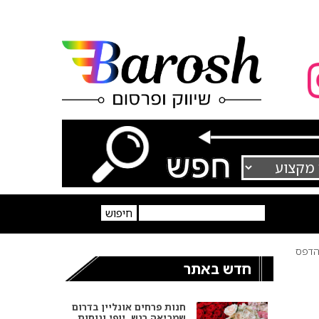
דפס
חדש באתר
חנות פרחים אונליין בדרום
שמביאה רגש, יופי ונוחות