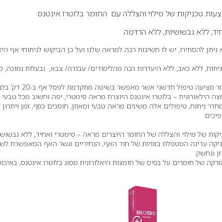
עות טכניקות של מילוי והצללה עם החומר בלוטרו אינטנס
יד, ללא גבשושיות, ללא הרדמה.
ניתן להסתירו, יש לו חשיבות רבה למראה שלנו ועל כן הביקוש לניתוחי אף היא
תוח, ללא כאב, ללא היעדרות רבה מהלימודים/ עבודה/ צבא, ובעלות נמוכה, 
רשת האסתטיקה אמריקן לייזר מציעה טיפול חדשני אשר מאפשר בשיטה מתקדמת 
צה הילאורונית – בלוטרו אינטנס היוצרת מראה סימטרי, יפה וחשוב מכל טבעי.
ר ניתוח, טיפולים אלה משיגים מראה טבעי ומאוזן, חוסכים כסף, זמן ויתרון
יכים.
ות של מילוי והצללה של החומר היוצרים מראה – סימטרי ואחיד, ללא גבשושי
קה עדינה המטפלת בזוויות של חוד האף, הנחיריים וגשר האף המאפשרת לשנ
ן ונחשק.
קה של חומרים על בסיס של חומצות היאלורונית מסוג בלוטרו אינטנס, באיכות