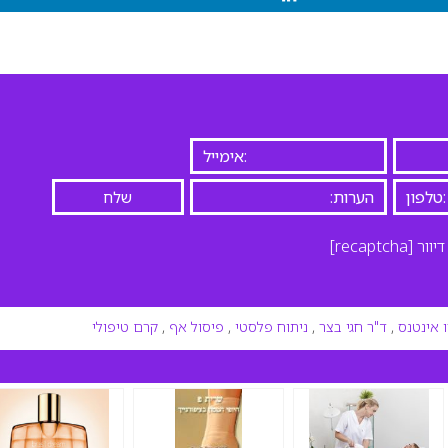
יוור
[recaptcha]
 אינטנס
,
ד"ר חגי בצר
,
ניתוח פלסטי
,
פיסול אף
,
קרם טיפולי