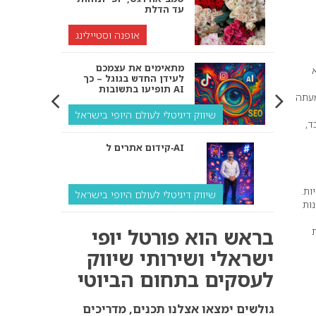
עד הדלת
אופנה וסטיילינג
מתאימים את עצמכם
לעידן החדש בגוגל – כך
תופיעו בתשובות AI
מעתה
שיווק דיגיטלי לעולם היופי בישראל
לפסל אף ב-20 דק’ בלבד,
קידום אתרים ל‑AI
ות.
שיווק דיגיטלי לעולם היופי בישראל
ות
איך מנועי AI “חושבים” –
בראש הוא פורטל יופי
ולמה העסק שלך צריך
להתאים את עצמו אליהם?
ישראלי ושירותי שיווק
לעסקים בתחום הביוטי
שיווק דיגיטלי לעסקים
קידום ל‑AI לעומת קידום
גולשים ימצאו אצלנו תכנים, מדריכים