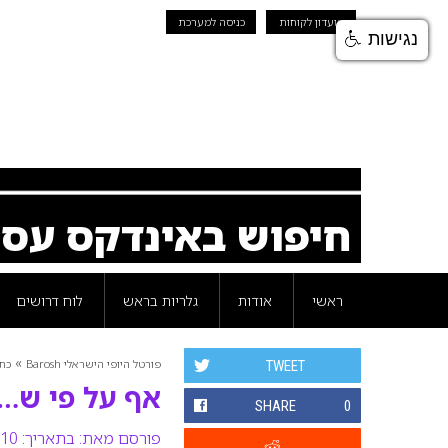
מועדון לקוחות
כניסה למערכת
נגישות
חיפוש באינדקס עס
ראשי
אודות
גלריות בראש
לוח דרושים
»
פורטל היופי הישראלי Barosh
כת
TWEET
אף על פי ש…:
SHARE
0
פורסם מאת:
בתאריך: 10 אוגוסט 2017