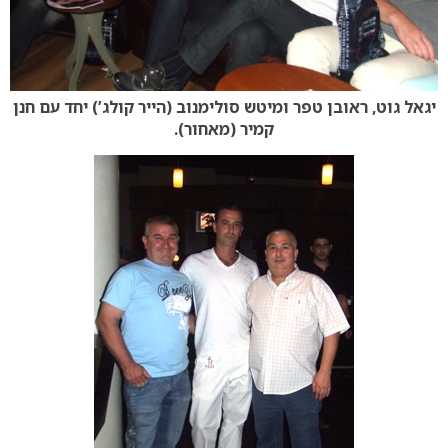
יגאל גוט, ראובן טפר ומיטש סולימנוב (הייר קולג’) יחד עם חנן
קמיר (מאחור).