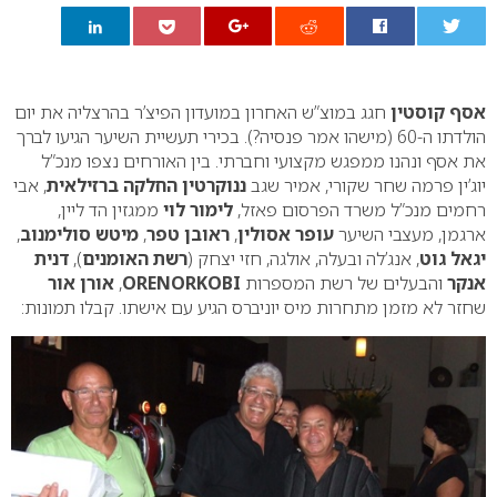
0
אסף קוסטין
חגג במוצ”ש האחרון במועדון הפיצ’ר בהרצליה את יום
הולדתו ה-60 (מישהו אמר פנסיה?). בכירי תעשיית השיער הגיעו לברך
את אסף ונהנו ממפגש מקצועי וחברתי. בין האורחים נצפו מנכ”ל
יוג’ין פרמה שחר שקורי, אמיר שגב
ננוקרטין החלקה ברזילאית
, אבי
רחמים מנכ”ל משרד הפרסום פאזל,
לימור לוי
ממגזין הד ליין,
ארגמן, מעצבי השיער
עופר אסולין
,
ראובן טפר
,
מיטש סולימנוב
,
יגאל גוט
, אנג’לה ובעלה, אולגה, חזי יצחק (
רשת האומנים
),
דנית
אנקר
והבעלים של רשת המספרות
ORENORKOBI
,
אורן אור
שחזר לא מזמן מתחרות מיס יוניברס הגיע עם אישתו. קבלו תמונות: