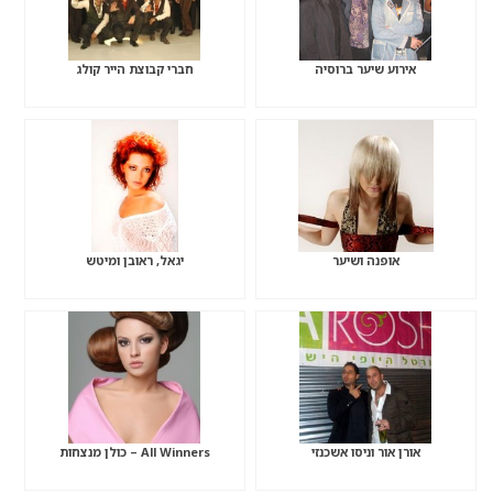
אירוע שיער ברוסיה
חברי קבוצת הייר קולג
אופנה ושיער
יגאל, ראובן ומיטש
אורן אור וניסו אשכנזי
All Winners – כולן מנצחות