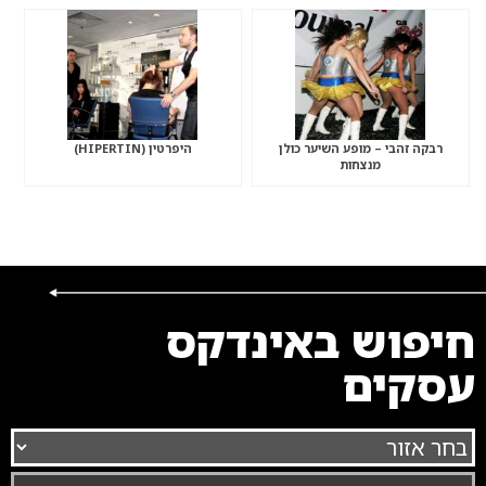
רבקה זהבי – מופע השיער כולן
היפרטין (HIPERTIN)
מנצחות
חיפוש באינדקס
עסקים