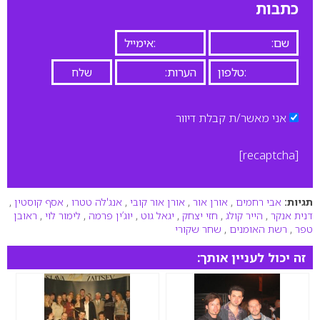
כתבות
אני מאשר/ת קבלת דיוור
[recaptcha]
תגיות:
אבי רחמים
,
אורן אור
,
אורן אור קובי
,
אנג'לה טטרו
,
אסף קוסטין
,
דנית אנקר
,
הייר קולג
,
חזי יצחק
,
יגאל גוט
,
יוג’ין פרמה
,
לימור לוי
,
ראובן
טפר
,
רשת האומנים
,
שחר שקורי
זה יכול לעניין אותך: