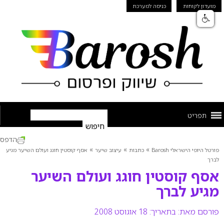
מועדון לקוחות
כניסה למערכת
תפריט
הדפס
»
»
»
פורטל היופי הישראלי Barosh
כתבות
עיצוב שיער
אסף קוסטין חוגג ועולם השיער מגיע
לברך
אסף קוסטין חוגג ועולם השיער
מגיע לברך
פורסם מאת:
בתאריך: 18 אוגוסט 2008