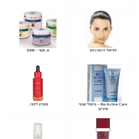
לוריאל דרמה ג’נס
א. משי – DSM
Bio Active Care – טיפולי אנטי
ממדע ליופי…
אייג’ינג