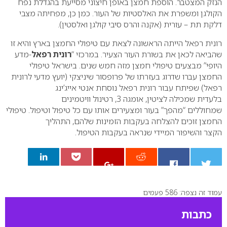
הנזק המצטבר. הוספת חמצן באופן חיצוני מסייעת בהגדלת נפח
הקולגן ומשפרת את האלסטיות של העור. כמן כן, מפחיתה מצבי
דלקת תת – עורית (אקנה והרס סיבי קולגן ואלסטין).
רונית רפאל הייתה הראשונה לצאת עם טיפולי החמצן בארץ והיא זו
שהביאה לכאן את בשורת העור הצעיר. במרכזי “
רונית רפאל
-מדע
היופי” מבצעים טיפולי חמצן מזה חמש שנים. בישראל טיפולי
החמצן עברו שדרוג בעזרתו של פרופסור שיניצקי (יועץ מדעי לרונית
רפאל) שפיתח עבור רונית רפאל נוסחת אנטי אייג’ינג
בלעדית שמכילה לציטין, אומגה 3, רטינול וויטמינים
שמחוללים “מהפך” בעור ומצעירים אותו עם כל טיפול וטיפול. טיפולי
החמצן זוכים להצלחה בעקבות הזמינות שלהם, התהליך
הקצר והשיפור המיידי שנראה בעקבות הטיפול.
עמוד זה נצפה: 586 פעמים
0
כתבות