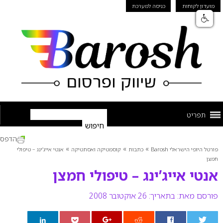
מועדון לקוחות
כניסה למערכת
תפריט
הדפס
»
»
»
פורטל היופי הישראלי Barosh
כתבות
קוסמטיקה ואסתטיקה
אנטי אייג’ינג – טיפולי
חמצן
אנטי אייג’ינג – טיפולי חמצן
פורסם מאת:
בתאריך: 26 אוקטובר 2008