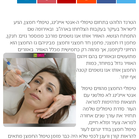
0
הטרנד הלוהט בתחום טיפולי ה-אנטי אייג’ינג, טיפולי חמצן, הגיע
לישראל בעיקר בעקבות הצלחתו בארה’’ב ובאירופה שם
התפתח הנושא. האוויר אותו אנו נושמים מורכב ממספר גזים: חנקן,
פחמן דו חמצני, פחמן חד חמצני וחמצן. מביניהם גז החמצן הוא
החיוני לקיומנו, אך מהווה רק כחמישית מכלל האוויר. באזורים
מתועשים ובאזורים
בהם זיהום
האוויר גדול במיוחד, כמות
החמצן אותו אנו נושמים קטנה
אף יותר.
טיפולי החמצן מהווים טיפול
אנטי אייג’ינג לא פולשני עם
תוצאות מדהימות למראה
העור. סדרת טיפולים שלמה
תחזיר את עורך שנים אחורה
למראה צעיר ומלא חיים,
טיפול חמצן בודד יגרום לעור
להראות קורן ורענן לכפי שלא היה כבר מזמן.טיפול החמצן מתאים