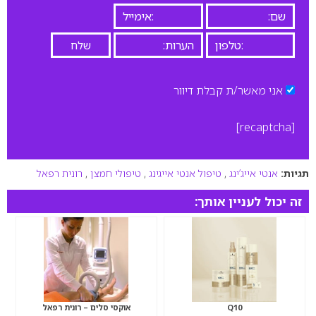
אני מאשר/ת קבלת דיוור
[recaptcha]
תגיות:
אנטי אייג’ינג
,
טיפול אנטי אייגינג
,
טיפולי חמצן
,
רונית רפאל
זה יכול לעניין אותך:
Q10
אוקסי סלים – רונית רפאל