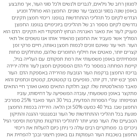
למגוון רחב של גילאים, לגברים ולנשים ולכל סוגי העור, אך מתבצע
באופן שונה בסוגי ובמצבי עור שונים. החמצן הוא מחולל ומניע
הנדרש לקיום כל תהליכי ההתחדשות בגופנו. ריכוזי חמצן תקינים
נדרשים לקיום מספר רב של תהליכים ביוכימיים בגופנו. החמצן
מעניק לעור את מאגר האנרגיה הנחוץ לתפקודי תא תקינים. הדם הוא
המוליך אשר מעביר את החמצן מהאוויר אותו אנו נושמים אל תאי
העור. תאי עור שאינם זוכים לכמות חמצן נאותה, חיים פרקי זמן
קצרים יותר, מאטים את חילוף החומרים שלהם, מתחלקים פחות
ומפחיתים באופן משמעותי את רמת תפקודם. עם העלייה בגיל,
קיימת הפחתה במספר כלי הדם המספקים חמצן לעור וחלה ירידה
בריכוז החמצן ברקמת העור הנובעת מהירידה באספקת הדם.
העור
הופך יבש יותר, דק יותר, מופיעים בו קמטוטים, קמטים וכתמים והוא
מאבד מהאלסטיות שלו. קצב חלוקת התאים מואט ואורך חיי התאים
מתקצר באופן משמעותי, עובדה המשפיעה על דחיסותו, עוביו
וצפיפותו. עפ”י הספרות המדעית, בגיל 30 העור מאבד 25% ממרכיב
החמצן שבו. בגיל 40 כמעט 50% וכן הלאה. הירידה בכמות החמצן
פוגעת בכל תהליכי ההתחדשות של העור ובמנגנוני ההגנה והתיקון
הטבעיים שלו. העור פגיע יותר לתהליכי הזדקנות מוקדמת וסימני הגיל
ניכרים בו. ממחקרים רבים עולה כי ניתן כיום להעלות את ריכוזי
החמצן בשכבות העור העמוקות גם באופן חיצוני ובכך להפחית את