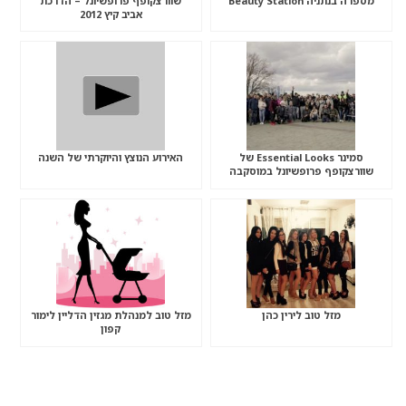
מספרה בנתניה Beauty Station
שוורצקופף פרופשיונל – הדרכת
אביב קיץ 2012
סמינר Essential Looks של
האירוע הנוצץ והיוקרתי של השנה
שוורצקופף פרופשיונל במוסקבה
מזל טוב לירין כהן
מזל טוב למנהלת מגזין הדליין לימור
קפון