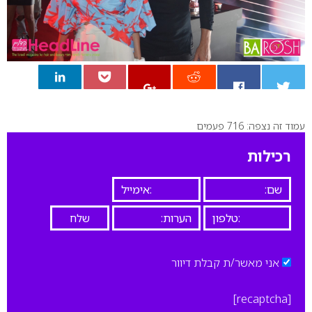
עמוד זה נצפה: 716 פעמים
0
רכילות
אני מאשר/ת קבלת דיוור
[recaptcha]