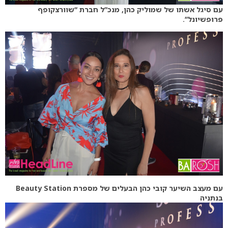
עם סיגל אשתו של שמוליק כהן, מנכ”ל חברת “שוורצקופף
פרופשיונל”.
עם מעצב השיער קובי כהן הבעלים של מספרת Beauty Station
בנתניה