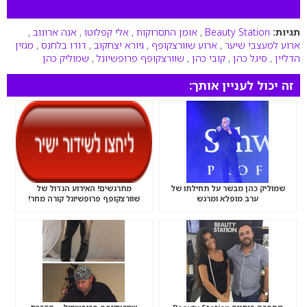
תגיות:
Beauty Station
,
אומן התסרוקות
,
אלי קפלוטו
,
אנה ארונוב
,
ארוע למעצבי שיער
,
ארוע שוורצקופף
,
גיורא יצחקוב
,
דודו בלחנס
,
מגזין
הדליין
,
סיגל כהן
,
קובי כהן
,
שוורצקופף פרופשיונל
,
שמוליק כהן
זה יכול לעניין אותך:
שמוליק כהן מבשר על תחילתו של
מתרגשים! האירוע הגדול של
ערב מופלא ומרגש
שוורצקופף פרופשיונל קורה מחר!