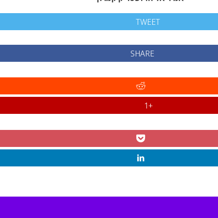
TWEET
SHARE
+1