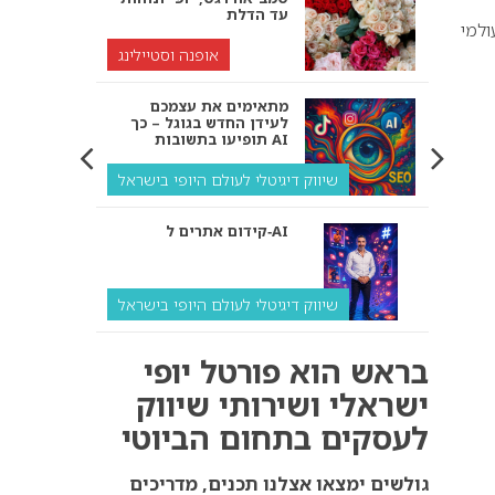
עד הדלת
למי
אופנה וסטיילינג
מתאימים את עצמכם
לעידן החדש בגוגל – כך
תופיעו בתשובות AI
שיווק דיגיטלי לעולם היופי בישראל
קידום אתרים ל‑AI
שיווק דיגיטלי לעולם היופי בישראל
איך מנועי AI “חושבים” –
בראש הוא פורטל יופי
ולמה העסק שלך צריך
להתאים את עצמו אליהם?
ישראלי ושירותי שיווק
לעסקים בתחום הביוטי
שיווק דיגיטלי לעסקים
קידום ל‑AI לעומת קידום
גולשים ימצאו אצלנו תכנים, מדריכים