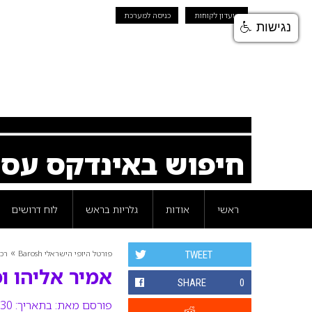
מועדון לקוחות
כניסה למערכת
נגישות
חיפוש באינדקס עס
ראשי
אודות
גלריות בראש
לוח דרושים
»
פורטל היופי הישראלי Barosh
רכי
TWEET
אמיר אליהו ו
SHARE
0
פורסם מאת:
בתאריך: 30 יוני 2010