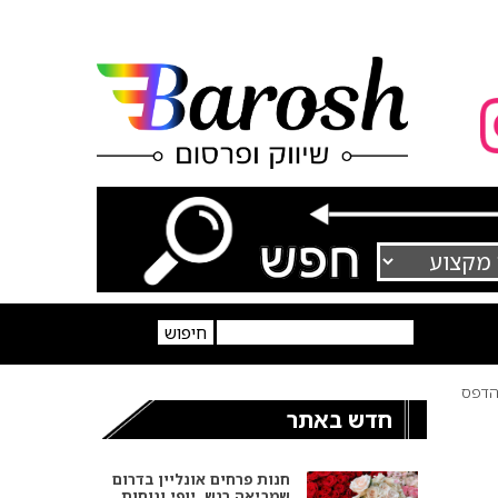
דפס
חדש באתר
חנות פרחים אונליין בדרום
שמביאה רגש, יופי ונוחות