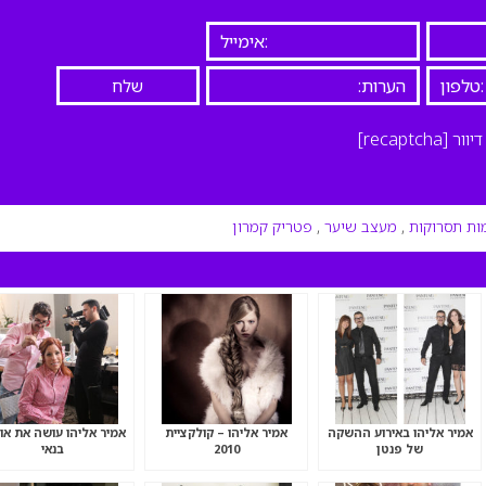
יוור
[recaptcha]
ת תסרוקות
,
מעצב שיער
,
פטריק קמרון
אמיר אליהו באירוע ההשקה
אמיר אליהו – קולקציית
אמיר אליהו עושה את או
של פנטן
2010
בנאי