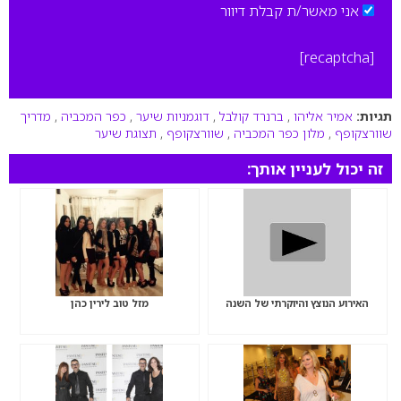
אני מאשר/ת קבלת דיוור
[recaptcha]
תגיות:
אמיר אליהו
,
ברנרד קולבל
,
דוגמניות שיער
,
כפר המכביה
,
מדריך
שוורצקופף
,
מלון כפר המכביה
,
שוורצקופף
,
תצוגת שיער
זה יכול לעניין אותך:
האירוע הנוצץ והיוקרתי של השנה
מזל טוב לירין כהן