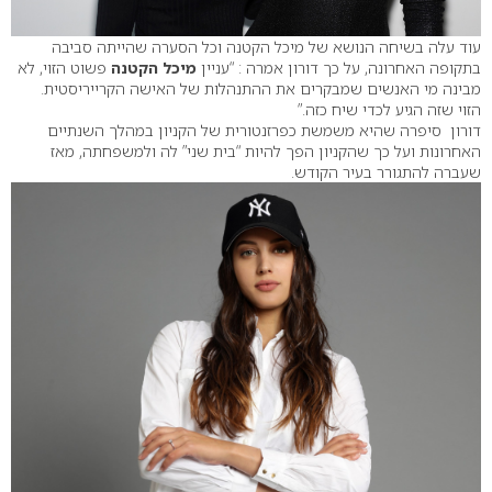
עוד עלה בשיחה הנושא של מיכל הקטנה וכל הסערה שהייתה סביבה
בתקופה האחרונה, על כך דורון אמרה : “עניין
מיכל הקטנה
פשוט הזוי, לא
מבינה מי האנשים שמבקרים את ההתנהלות של האישה הקרייריסטית.
הזוי שזה הגיע לכדי שיח כזה.”
דורון סיפרה שהיא משמשת כפרזנטורית של הקניון במהלך השנתיים
האחרונות ועל כך שהקניון הפך להיות “בית שני” לה ולמשפחתה, מאז
שעברה להתגורר בעיר הקודש.