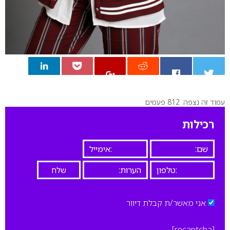
עמוד זה נצפה: 812 פעמים
0
רכילות
אני מאשר/ת קבלת דיוור
[recaptcha]