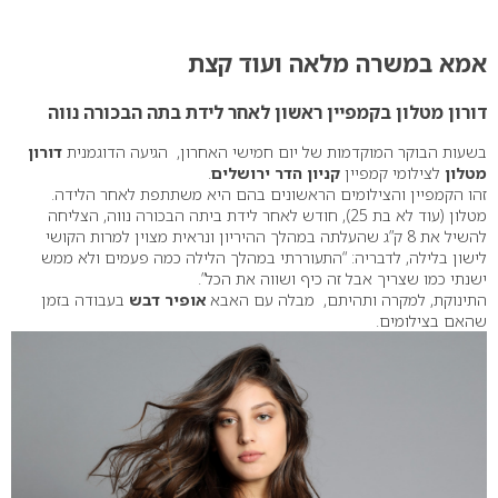
0
אמא במשרה מלאה ועוד קצת
דורון מטלון בקמפיין ראשון לאחר לידת בתה הבכורה נווה
בשעות הבוקר המוקדמות של יום חמישי האחרון, הגיעה הדוגמנית
דורון
מטלון
לצילומי קמפיין
קניון הדר ירושלים
.
זהו הקמפיין והצילומים הראשונים בהם היא משתתפת לאחר הלידה.
מטלון (עוד לא בת 25), חודש לאחר לידת ביתה הבכורה נווה, הצליחה
להשיל את 8 ק”ג שהעלתה במהלך ההיריון ונראית מצוין למרות הקושי
לישון בלילה, לדבריה: “התעוררתי במהלך הלילה כמה פעמים ולא ממש
ישנתי כמו שצריך אבל זה כיף ושווה את הכל”.
התינוקת, למקרה ותהיתם, מבלה עם האבא
אופיר דבש
בעבודה בזמן
שהאם בצילומים.