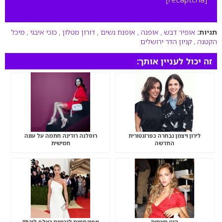
תגיות:
אופיר דבש
,
אופנה
,
אופנת נשים
,
דורון מטלון
,
כוכי איבגי
,
מיכל
הקטנה
,
קניון הדר ירושלים
זה יכול לעניין אותך:
לירון ויצמן נבחרה כפרזנטורית
רוסלנה רודינה חתמה על עונה
החדשה
חמישית
הוט מאמא!
מפורסמים לובשים ראלף לורן!!!