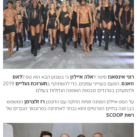
רוני אינסאנז
סיפר ל
אלה איילון
כי בשבוע הבא הוא טס ל
לאס
וואגס
, הפעם בענייני עסקים, כדי להשתתף ב
תערוכת נעליים
2019
ולהתעדכן בטרנדים מבמות האופנה הגדולות בעולם.
על הסט איילון הפגינה זוגיות הדוקה עם הדוגמן
רז זלצרמן
המשמש
כבן זוגה בחיים הפרטיים והוא נבחר לאחרונה כפרזנטור הגברים של
רשת SCOOP
.