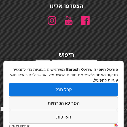
הצטרפו אלינו
חיפוש
חיפוש
פורטל היופי הישראלי Barosh
משתמשים בעוגיות כדי להבטיח
מדיניות פרטיות
תפקוד האתר ולשפר את חוויית המשתמש. אפשר לבחור אילו סוגי
עוגיות להפעיל.
קבל הכל
הסר לא הכרחיות
החלקות שיער
|
תאורה לבית
|
פאות ותוספות שיער
|
נייל סטודיו
|
תוספות שיער
|
שף פרטי
|
כ
סאות
בר
|
קוסמטיקאית
|
כסא בר
|
פאות
|
קורס בניית ציפורניים
|
Powered by Barosh
העדפות
Designed by
Barosh 2020
מדיניות פרטיות