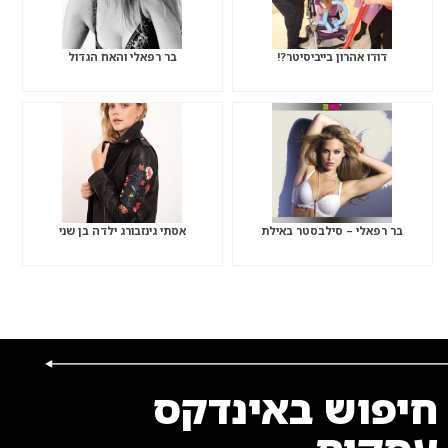
דודו אהרון בייביסיטר?!
בר רפאלי והאח הגדול
בר רפאלי – סילבסטר באילת
אסתי גינזבורג ילדה בן שני
חיפוש באינדקס