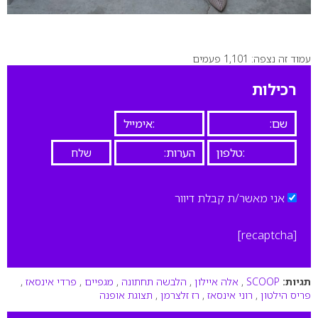
עמוד זה נצפה: 1,101 פעמים
רכילות
אני מאשר/ת קבלת דיוור
[recaptcha]
תגיות:
SCOOP
,
אלה איילון
,
הלבשה תחתונה
,
מגפיים
,
פרדי אינסאז
,
פריס הילטון
,
רוני אינסאז
,
רז זלצרמן
,
תצוגת אופנה