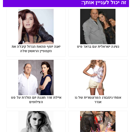
זה יכול לעניין אותך:
נציגה ישראלית עם בראד פיט
יאנה יוסף מהאח הגדול קיבלה את
הקמפיין הראשון שלה
אסתי גינזבורג הפרזנטורית של גו
איילת זורר חוגגת יום הולדת על סט
אנדר
הצילומים