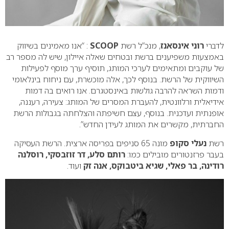
לדברי
רוני אינסאנז
, מנכ”ל רשת
SCOOP
: “אנו מאמינים בשיווק
באמצעות משפיענים ברשת ובטחים שאלה איילון, שיש לה מספר רב
של עוקבים ומתאימים לערכי המותג, תוסיף ערך מוסף לפעילות
השיווקית של הרשת. בנוסף לכך, אלה מוכשרת, עם ניחוח בינלאומי
ודמות השראה להרבה גולשות באינסטגרם. אנו רואים בה דמות
אידיאלית ורלוונטית, להעברת המסרים של המותג: צעירה, רעננה,
אופנתית ועדכנית. בנוסף, עצם חשיפתה והצלחתה בגבולות הרשת
החברתית, מקשרים את המותג לעידן החדש”.
רשת
נעלי סקופ
מונה 65 סניפים בפריסה ארצית. הרשת העסיקה
בעבר פרזנטורים מובילים כמו:
רותם סלע, דר זוזבסקי, רוסלנה
רודינה, בר פאלי, שגיא ביטבוקס, אנה זק
ועוד.