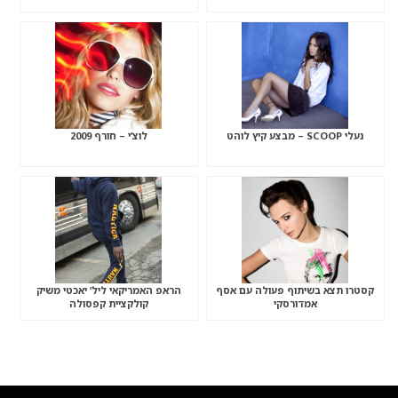
נעלי SCOOP – מבצע קיץ לוהט
לוצ’י – חורף 2009
קסטרו תצא בשיתוף פעולה עם אסף
הראפ האמריקאי ליל’ יאכטי משיק
אמדורסקי
קולקציית קפסולה