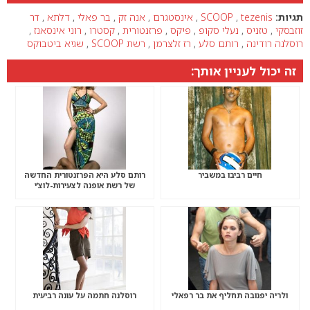
תגיות:
tezenis
,
SCOOP
,
אינסטגרם
,
אנה זק
,
בר פאלי
,
דלתא
,
דר
זוזבסקי
,
טזניס
,
נעלי סקופ
,
פיקס
,
פרזנטורית
,
קסטרו
,
רוני אינסאנז
,
רוסלנה רודינה
,
רותם סלע
,
רז זלצרמן
,
רשת SCOOP
,
שגיא ביטבוקס
זה יכול לעניין אותך:
חיים רביבו במשביר
רותם סלע היא הפרזנטורית החדשה
של רשת אופנה לצעירות-לוצ’י
ולריה יפנובה תחליף את בר רפאלי
רוסלנה חתמה על עונה רביעית