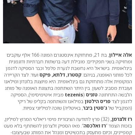
אלה איילון
, בת 21, מתחזקת אינסטגרם המונה 166 אלף עוקבים
ומחזיקה בשני תפקידים: מובילת דעה ברשתות חברתיות ודוגמנית
בינלאומית. בישראל היא נחשבת לנערת פלפל וכבר הספיקה לדגמן
לכל מותגי האופנה, בניהם:
קסטרו, דלתא, פיקס
ועוד. לצד הקריירה
המקומית אלה מתחזקת גם בינלאומית: היא מיוצגת בלונדון ומילאנו
ועובדת מסביב לשעון. בין היתר השתתפה בתצוגת האופנה של מותג
הלבשה התחתונה
טזניס
(
tezenis
מבית איטימיסימי), הספיקה
לדגמן לצד
פריס הילטון
במילאנו והשתתפה בקליפ של ריקי
(המקביל של
ג’סטין ביבר
, באיטליה) שזכה למיליוני צפיות.
רז זלצרמן,
(32) פרץ לתודעה הציבורית מימי ריאלטי המרוץ למיליון,
בזכות הצמד “
רז ואלכסה
“. מאז הספיק זלצרמן להשתתף בלא מעט
קמפיינים, וכיום מתעסק בתכשיטים ומנהל את המותג שבעיצובו-