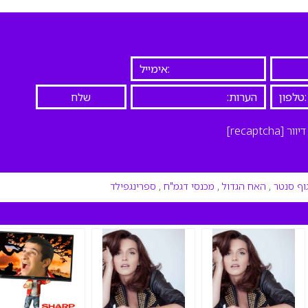
יוור
[recaptcha]
גוף סנטר
,
האח הגדול
,
מכנסי דגמ"ח
,
ספרינגפילד