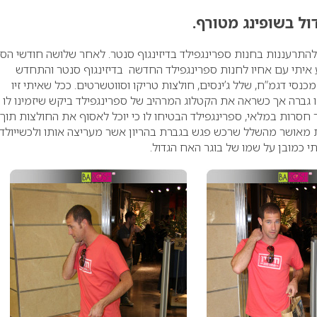
ול בשופינג מטורף.
 להתרעננות בחנות ספרינגפילד בדיזינגוף סנטר. לאחר שלושה חודשי הסג
ע איתי עם אחיו לחנות ספרינגפילד החדשה בדיזינגוף סנטר והתחדש
נסי דגמ”ח, שלל ג’ינסים, חולצות טריקו וסווטשרטים. ככל שאיתי זיו
גברה אך כשראה את הקטלוג המרהיב של ספרינגפילד ביקש שיזמינו לו
סרות במלאי, ספרינגפילד הבטיחו לו כי יוכל לאסוף את החולצות תוך
ת מאושר מהשלל שרכש פגש בגברת בהריון אשר מעריצה אותו ולכשייולד 
תי כמובן על שמו של בוגר האח הגדול.