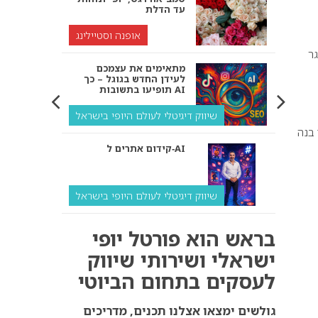
עד הדלת
אופנה וסטיילינג
ר
מתאימים את עצמכם
לעידן החדש בגוגל – כך
תופיעו בתשובות AI
שיווק דיגיטלי לעולם היופי בישראל
בנה
קידום אתרים ל‑AI
שיווק דיגיטלי לעולם היופי בישראל
איך מנועי AI “חושבים” –
בראש הוא פורטל יופי
ולמה העסק שלך צריך
להתאים את עצמו אליהם?
ישראלי ושירותי שיווק
לעסקים בתחום הביוטי
שיווק דיגיטלי לעסקים
קידום ל‑AI לעומת קידום
גולשים ימצאו אצלנו תכנים, מדריכים