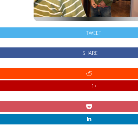
TWEET
SHARE
+1