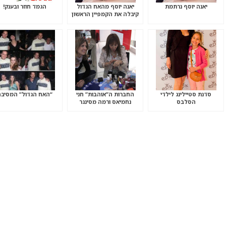
יאנה יוסף נרתמת
יאנה יוסף מהאח הגדול
הגמד חוזר ובענק!
קיבלה את הקמפיין הראשון
שלה
סדנת סטיילינג לילדי
החברות ה”אוהבות” חני
“האח הגדול” המסיב
הסלבס
נחמיאס ורמה מסינגר