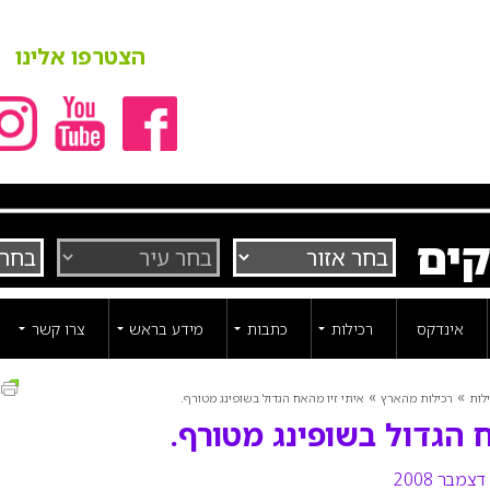
הצטרפו אלינו
קים
אינדקס
רכילות
כתבות
מידע בראש
צרו קשר
ה
»
»
לות
רכילות מהארץ
איתי זיו מהאח הגדול בשופינג מטורף.
 הגדול בשופינג מטורף.