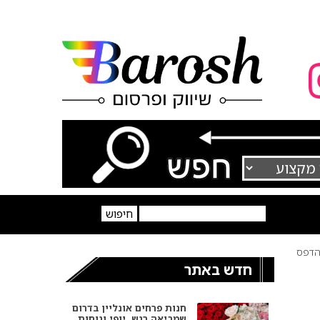
דפס
חדש באתר
חנות פרחים אונליין בדרום
שמביאה רגש, יופי ונוחות