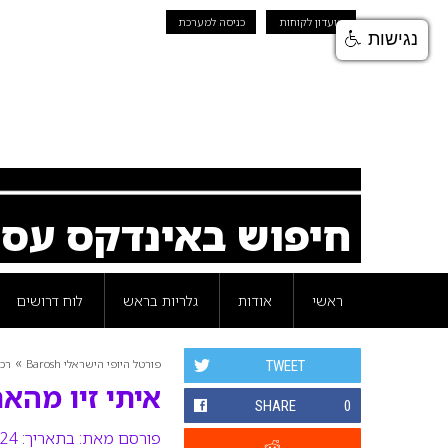
מועדון לקוחות
כניסה למערכת
נגישות
חיפוש באינדקס עס
ראשי
אודות
גלריות בראש
לוח דרושים
»
פורטל היופי הישראלי Barosh
רכי
TWEET
איתי זיו מהאח
SHARE
0
פורסם מאת:
בתאריך: 24 דצמבר 2008