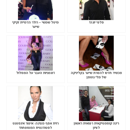
סלפי יוגה!
מיטל שמשי – רולר הדמיית זקיקי
שיער
מכשיר חדש להסרת שיער בקליניקה
דוגמניות העבר על המסלול
של מלי גוטמן
רינה קוסמטיקאית רפואית ראשון
רוית אסף מציגה- איפור אינסטנט
לציון
לסטודנטית המטופחת!