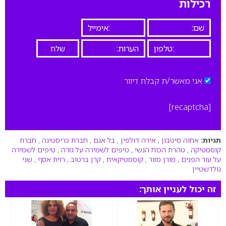
רכילות
אני מאשר/ת קבלת דיוור
[recaptcha]
תגיות:
אחוה סיטבון
,
אירה דולפין
,
בל אגם
,
חברת כריסטינה
,
חברת
קוסמטיקה
,
טהרת הכוח הנשי
,
טיפים לשמירה על גזרה
,
טיפים לשמירה
על עור הפנים
,
מורן מזור
,
קוסמטיקאית
,
קרן ברטוב
,
רוית אסף
,
שני
גולדשטיין
זה יכול לעניין אותך: