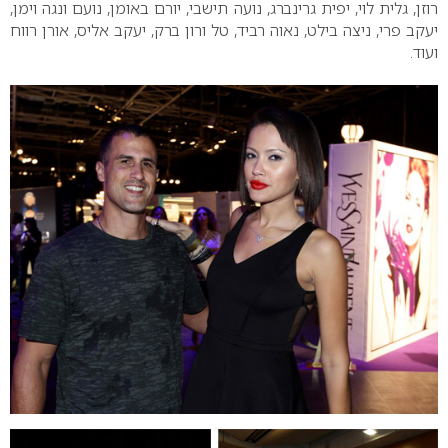
רוזן, גלית לוי, יפית גרינברג, נועה תישבי, יורם באומן, נועם ונגה וימן,
יעקב פרי, ניצה בילט, נאוה רביד, טל ורון ברק, יעקב אליס, אורן רווח
ועוד.