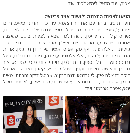
צפיר, ענת הראל, ליהיא לפיד ועוד.
הגיעו לצפות התצוגה ולנשום אויר פריזאי:
נועה תישבי ביחד עם אחותה והאמא, עדי כהן, חני נחמיאס, חיים
צינוביץ’, סופי טייב, מיה קרמר, יובל כספין, ילנה ראלף, גלית לוי והבת,
איריס קול, דנה פרימן, נועה וולמן שבאה לצפות בדגם שעיצבה
אחותה שהוצג על הבמה, שרון איילון, סופי צדקה, יפית גרינברג –
ג.יפית, דניאלה פיק, ויקי מקריאניס ואמיר שלח, דן תורג’מן, אורית
הבר, גדי רבינוביץ’ והבת, אלי אלטוניו, עדי כהן, פנינה רוזנבלום, סיגל
גרוס פפושדו, יובל כספין, דן תורג’מן, רוית ירקוני, מיכל שפירא, יאיר
מרטון והאישה, מירית ווקנין, מיכל שפירא, קארן דאנסקי, אביטל
דיקר, דניאלה פיק, לי גרבנאו ודנה דנקנר, אביטל דיקר והבנות, מאיה
רובין, ארז דדזנר, חני נחמיאס, ציפי שביט, שרון אילון, ג’ולייטה, מיכל
ינאי, אפרת אברמוב ועוד.