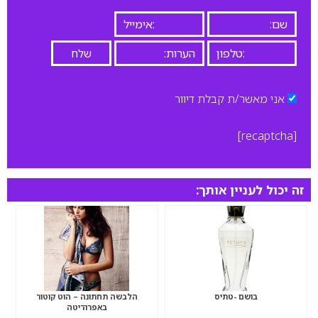
אני מאשר/ת קבלת דיוור
[recaptcha]
זה יכול לעניין אותך:
בושם -טתיס
הלבשה תחתונה – הוט קוטור
באפרודיטה