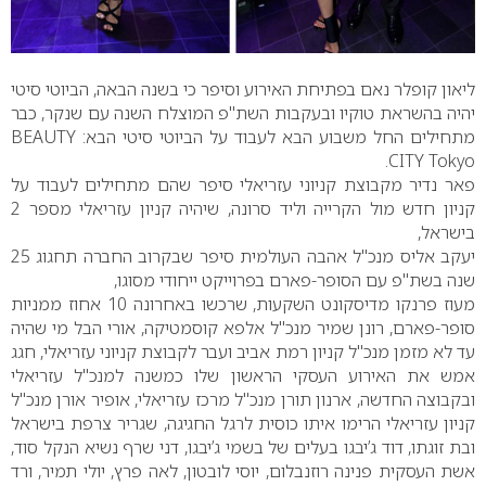
ליאון קופלר נאם בפתיחת האירוע וסיפר כי בשנה הבאה, הביוטי סיטי
יהיה בהשראת טוקיו ובעקבות השת"פ המוצלח השנה עם שנקר, כבר
מתחילים החל משבוע הבא לעבוד על הביוטי סיטי הבא: BEAUTY
CITY Tokyo.
פאר נדיר מקבוצת קניוני עזריאלי סיפר שהם מתחילים לעבוד על
קניון חדש מול הקרייה וליד סרונה, שיהיה קניון עזריאלי מספר 2
בישראל,
יעקב אליס מנכ"ל אהבה העולמית סיפר שבקרוב החברה תחגוג 25
שנה בשת"פ עם הסופר-פארם בפרוייקט ייחודי מסוגו,
מעוז פרנקו מדיסקונט השקעות, שרכשו באחרונה 10 אחוז ממניות
סופר-פארם, רונן שמיר מנכ"ל אלפא קוסמטיקה, אורי הבל מי שהיה
עד לא מזמן מנכ"ל קניון רמת אביב ועבר לקבוצת קניוני עזריאלי, חגג
אמש את האירוע העסקי הראשון שלו כמשנה למנכ"ל עזריאלי
ובקבוצה החדשה, ארנון תורן מנכ"ל מרכז עזריאלי, אופיר אורן מנכ"ל
קניון עזריאלי הרימו איתו כוסית לרגל החגיגה, שגריר צרפת בישראל
ובת זוגתו, דוד ג’יבגו בעלים של בשמי ג’יבגו, דני שרף נשיא הנקל סוד,
אשת העסקית פנינה רוזנבלום, יוסי לובטון, לאה פרץ, יולי תמיר, ורד