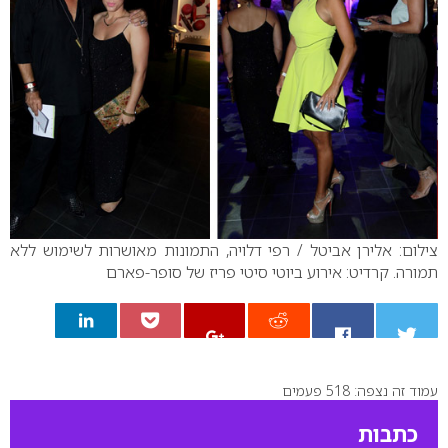
צילום: אלירן אביטל / רפי דלויה, התמונות מאושרות לשימוש ללא
תמורה.
קרדיט: אירוע ביוטי סיטי פריז של סופר-פארם
עמוד זה נצפה: 518 פעמים
0
כתבות