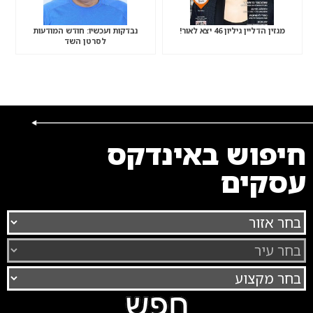
מגזין הדליין גיליון 46 יצא לאור!
נבדקות ועכשיו: חודש המודעות
לסרטן השד
חיפוש באינדקס
עסקים