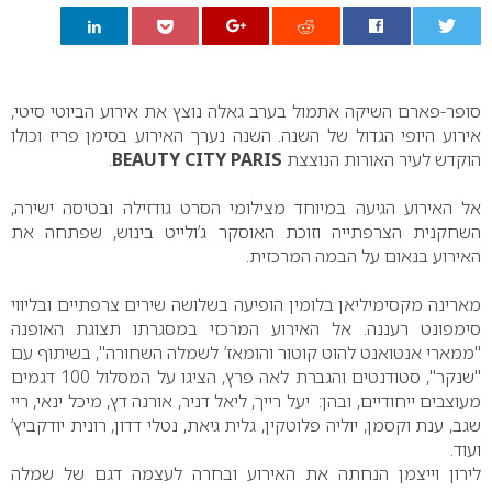
0
סופר-פארם השיקה אתמול בערב גאלה נוצץ את אירוע הביוטי סיטי,
אירוע היופי הגדול של השנה. השנה נערך האירוע בסימן פריז וכולו
הוקדש לעיר האורות הנוצצת
BEAUTY CITY PARIS
.
אל האירוע הגיעה במיוחד מצילומי הסרט גודזילה ובטיסה ישירה,
השחקנית הצרפתייה וזוכת האוסקר ג’ולייט בינוש, שפתחה את
האירוע בנאום על הבמה המרכזית.
מארינה מקסימיליאן בלומין הופיעה בשלושה שירים צרפתיים ובליווי
סימפונט רעננה. אל האירוע המרכזי במסגרתו תצוגת האופנה
"ממארי אנטואנט להוט קוטור והומאז’ לשמלה השחורה", בשיתוף עם
"שנקר", סטודנטים והגברת לאה פרץ, הציגו על המסלול 100 דגמים
מעוצבים ייחודיים, ובהן: יעל רייך, ליאל דניר, אורנה דץ, מיכל ינאי, ריי
שגב, ענת וקסמן, יוליה פלוטקין, גלית גיאת, נטלי דדון, רונית יודקביץ’
ועוד.
לירון וייצמן הנחתה את האירוע ובחרה לעצמה דגם של שמלה