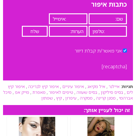
כתבות איפור
אני מאשר/ת קבלת דיוור
[recaptcha]
תגיות:
איילנר
,
איל מקיאג
,
איפור עיניים
,
איפור קיץ לבריכה
,
איפור קיץ
לים
,
בסיס סיליקון
,
בסיס שעווה
,
טיפים לאיפור
,
מאפרת
,
מייק אפ
,
מיכל
אברהמי
,
מסנן קרינה
,
מסקרה
,
עיפרון
,
קיץ
,
שפתון
זה יכול לעניין אותך: