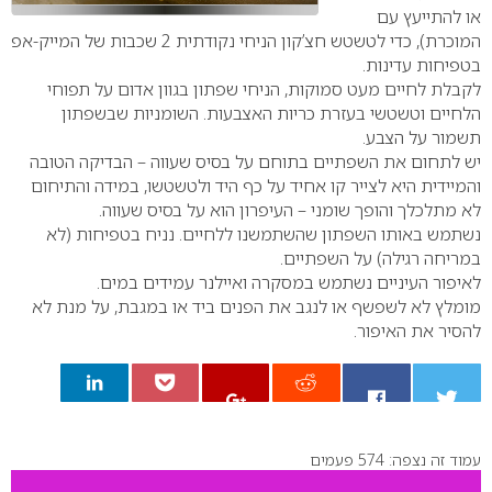
או להתייעץ עם
המוכרת), כדי לטשטש חצ’קון הניחי נקודתית 2 שכבות של המייק-אפ
בטפיחות עדינות.
לקבלת לחיים מעט סמוקות, הניחי שפתון בגוון אדום על תפוחי
הלחיים וטשטשי בעזרת כריות האצבעות. השומניות שבשפתון
תשמור על הצבע.
יש לתחום את השפתיים בתוחם על בסיס שעווה – הבדיקה הטובה
והמיידית היא לצייר קו אחיד על כף היד ולטשטשו, במידה והתיחום
לא מתלכלך והופך שומני – העיפרון הוא על בסיס שעווה.
נשתמש באותו השפתון שהשתמשנו ללחיים. נניח בטפיחות (לא
במריחה רגילה) על השפתיים.
לאיפור העיניים נשתמש במסקרה ואיילנר עמידים במים.
מומלץ לא לשפשף או לנגב את הפנים ביד או במגבת, על מנת לא
להסיר את האיפור.
עמוד זה נצפה: 574 פעמים
0