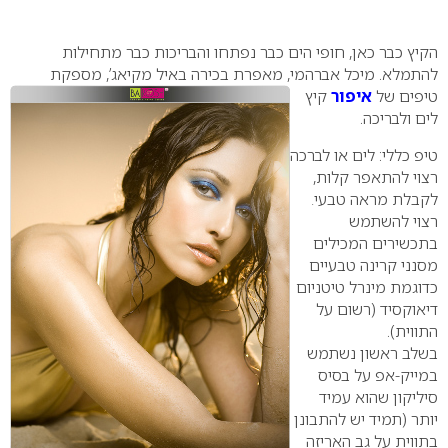
0
הקיץ כבר כאן, חופי הים כבר נפתחו והבריכות כבר מתחילות
להתמלא. מיכל אברהמי, מאפרת בכירה באיל מקיאג’, מספקת
טיפים של
איפור
קיץ
לים ולבריכה.
טיפ כללי: לים או לברכה
רצוי להתאפר קלות,
לקבלת מראה טבעי
.
רצוי להשתמש
בתכשירים המכילים
מסנני קרינה טבעיים
כדוגמת מינרל טיטניום
דיאוקסיד (רשום על
התווית).
בשלב ראשון נשתמש
במייק-אפ על בסיס
סיליקון שהוא עמיד
יותר (תמיד יש להתבונן
בתווית על גב האריזה