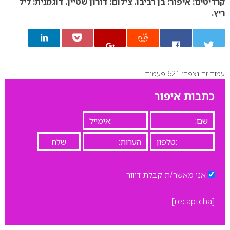
קרדיטים:
איפור: בן רביבו.
צילום: דורון שטיין.
דוגמנית: ליל
ריץ.
עמוד זה נצפה: 621 פעמים
0
כתבות איפור
אני מאשר/ת קבלת דיוור
[recaptcha]