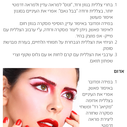
בחרי צללית בגוון ורוד, “ונוס” למראה עדין ולמראה דרמטי
יותר, בצללית ורודה “בבל גאם”. אפרי את העיניים בסגנון
איפור מעושן.
במידה ומדובר באיפור עדין, הוסיפי מסקרה בגוון חום.
לאיפור פאשן, ניתן ליצור מסקרה ורודה, ע”י ערבוב הצללית עם
מייק- אפ מוצק בהיר.
הניחי את הצללית הנבחרת על תפוחי הלחיים, בעזרת מברשת
סומק.
ערבבי את הצללית עם קרם לחות או עם גלוס שקוף וצרי
שפתון תואם.
אדום
במידה ומדובר
באיפור פאשן,
אפרי את העיניים
בצללית אדומה
“מקיאג’ רד” ומשחי
מסקרה שחורה
ליצירת מראה
דרמטי.