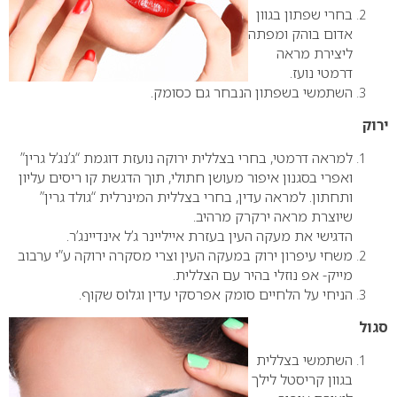
בחרי שפתון בגוון
אדום בוהק ומפתה
ליצירת מראה
דרמטי נועז.
השתמשי בשפתון הנבחר גם כסומק.
ירוק
למראה דרמטי, בחרי בצללית ירוקה נועזת דוגמת “ג’נג’ל גרין”
ואפרי בסגנון איפור מעושן חתולי, תוך הדגשת קו ריסים עליון
ותחתון. למראה עדין, בחרי בצללית המינרלית “גולד גרין”
שיוצרת מראה ירקרק מרהיב.
הדגישי את מעקה העין בעזרת אייליינר ג’ל אינדיינג’ר.
משחי עיפרון ירוק במעקה העין וצרי מסקרה ירוקה ע”י ערבוב
מייק- אפ נוזלי בהיר עם הצללית.
הניחי על הלחיים סומק אפרסקי עדין וגלוס שקוף.
סגול
השתמשי בצללית
בגוון קריסטל לילך