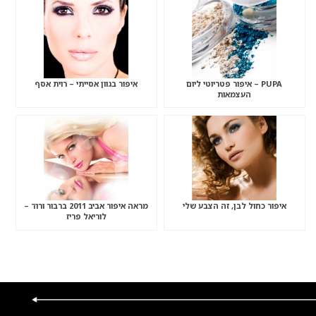
PUPA – איפור פטריוטי ליום
איפור בגוון אסייתי – רוית אסף
העצמאות
איפור כחול לבן, זה הצבע שלי
מראה איפור אביב 2011 ברבור ורוד –
לוריאל פריז