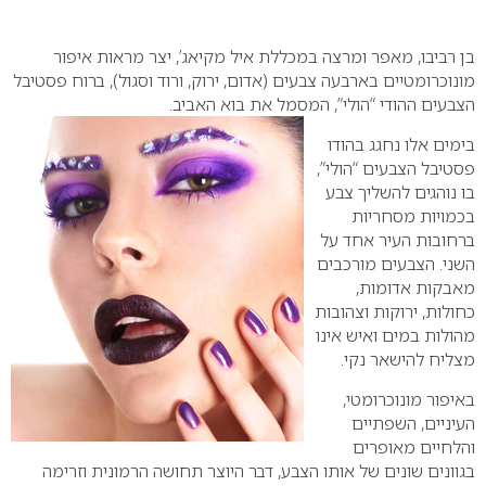
0
בן רביבו, מאפר ומרצה במכללת איל מקיאג’, יצר מראות איפור
מונוכרומטיים בארבעה צבעים (אדום, ירוק, ורוד וסגול), ברוח פסטיבל
הצבעים ההודי “הולי”, המסמל את בוא האביב.
בימים אלו נחגג בהודו
פסטיבל הצבעים “הולי”,
בו נוהגים להשליך צבע
בכמויות מסחריות
ברחובות העיר אחד על
השני.
הצבעים מורכבים
מאבקות אדומות,
כחולות, ירוקות וצהובות
מהולות במים ואיש אינו
מצליח להישאר נקי.
באיפור מונוכרומטי,
העיניים, השפתיים
והלחיים מאופרים
בגוונים שונים של אותו הצבע, דבר היוצר תחושה הרמונית וזרימה