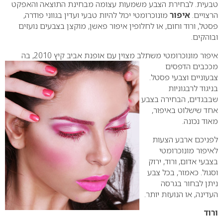
טבעית.
לבחירת הצבע משמעות עצומה מבחינת התוצאה והאפקט
הרצויים.
איפור
מונוכרומטי יכול להיות טבעי ועדין בגווני פודרה,
פסטל, ורוד וחום, או לחלופין איפור פאשן, מוקצן בצבעים נועזים
ובוהקים.
איפור מונוכרומטי משתלב מצוין עם אופנת אביב קיץ 2010,
בה
מככבים הדפסים
צבעוניים וצבעי פסטל.
בניגוד לרבגוניות
שבבגדים, הבחירה בצבע
אחד שישלוט באיפור,
מאוד נכונה.
לפניכם ארבע הצעות
לאיפור מונוכרומטי
בצבעי אדום, ורוד, ירוק
וסגול. כאמור, בכל צבע
ניתן לבחור בגרסה
העדינה, או הנועזת יותר.
ורוד