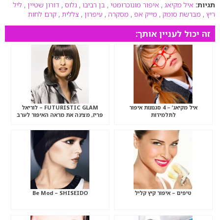
תגיות:
איל מקיאג
,
איפור מונוכרומטי
,
בן רביבו
,
גלוס
,
דורון שטיין
,
ליל
ריץ
,
מברשת סומק
,
מייק אפ
,
מסקרה
,
עיפרון
,
צללית
,
קרם לחות
זה יכול לעניין אותך:
איל מקיאג’ – 4 סגנונות איפור
FUTURISTIC GLAM – לוריאל
לתלמידות
פריז, מציגה את מראה האיפור לערב
חגיגות סילבסטר 2008
טיפים – איפור קיץ קליל
Be Mod – SHISEIDO