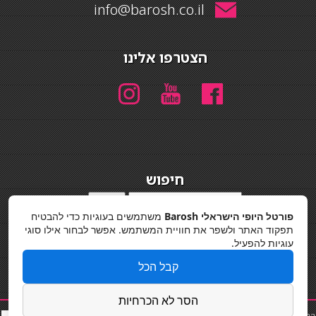
info@barosh.co.il
הצטרפו אלינו
חיפוש
חיפוש
פורטל היופי הישראלי Barosh
משתמשים בעוגיות כדי להבטיח
מדיניות פרטיות
תפקוד האתר ולשפר את חוויית המשתמש. אפשר לבחור אילו סוגי
עוגיות להפעיל.
קבל הכל
הסר לא הכרחיות
החלקות שיער
|
תאורה לבית
|
פאות ותוספות שיער
|
נייל סטודיו
|
תוספות שיער
|
שף פרטי
|
כ
סאות