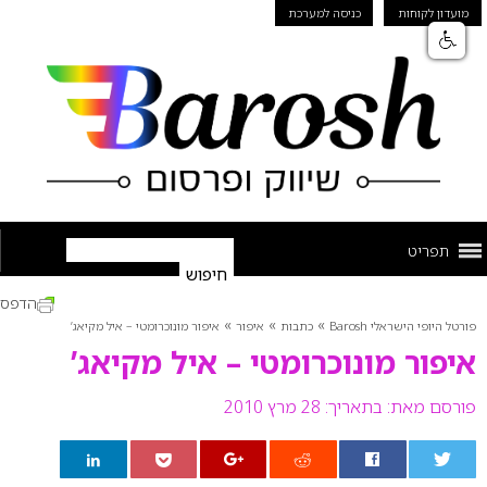
מועדון לקוחות
כניסה למערכת
תפריט
הדפס
»
»
»
פורטל היופי הישראלי Barosh
כתבות
איפור
איפור מונוכרומטי – איל מקיאג’
איפור מונוכרומטי – איל מקיאג’
פורסם מאת:
בתאריך: 28 מרץ 2010