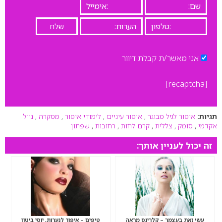
אני מאשר/ת קבלת דיוור
[recaptcha]
תגיות:
איפור לגיל מבוגר
,
איפור עיניים
,
לימודי איפור
,
מסקרה
,
נייל
אקדמי
,
סומק
,
צללית
,
קרם לחות
,
רחובות
,
שפתון
זה יכול לעניין אותך:
עשי זאת בעצמך – קלרינס מראה
טיפים – איפור לנערות, יוסי ביטון