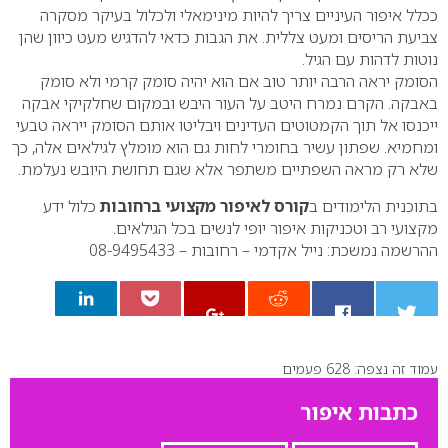
ככלל איפור העיניים צריך להיות מינימאלי ולכלול בעיקר מסקרה
צביעת הריסים ומעט צללית. את הגבות כדאי להדגיש מעט כיוון שהן
נוטות לדהות עם הגיל.
הסומק יראה הרבה יותר טוב אם הוא יהיה סומק קרמי ולא סומק
באבקה. הקרם נמרח היטב על העור היבש ובמקום שחלקיקי אבקה
ייכנסו אל תוך הקמטוטים העדינים ויבליטו אותם הסומק ייראה טבעי
ומחמיא. שפתון עשיר בחומרי לחות גם הוא מומלץ לגילאים אלה, כך
שלא רק מראה השפתיים משתפר אלא שגם תחושת היובש נעלמת.
בתוכנית הלימודים ב
קורס לאיפור מקצועי ברחובות
כלול ידע
מקצועי רב וטכניקות איפור יופי לנשים בכל הגילאים.
ההרשמה נמשכת: נייל אקדמי – רחובות – 08-9495433
עמוד זה נצפה: 628 פעמים
0
כתבות איפור