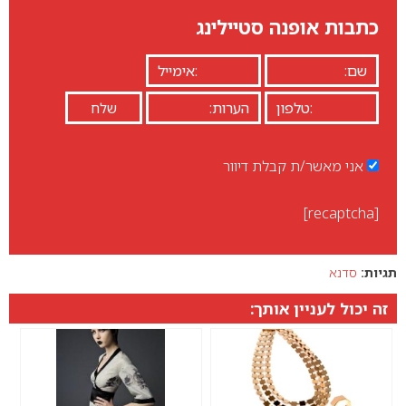
כתבות אופנה סטיילינג
אני מאשר/ת קבלת דיוור
[recaptcha]
תגיות:
סדנא
זה יכול לעניין אותך: