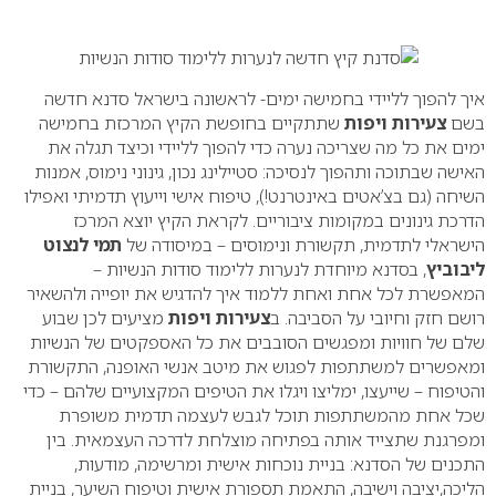
0
איך להפוך לליידי בחמישה ימים- לראשונה בישראל סדנא חדשה
בשם
צעירות ויפות
שתתקיים בחופשת הקיץ המרכזת בחמישה
ימים את כל מה שצריכה נערה כדי להפוך לליידי וכיצד תגלה את
האישה שבתוכה ותהפוך לנסיכה: סטיילינג נכון, גינוני נימוס, אמנות
השיחה (גם בצ’אטים באינטרנט!), טיפוח אישי וייעוץ תדמיתי ואפילו
הדרכת גינונים במקומות ציבוריים. לקראת הקיץ יוצא המרכז
הישראלי לתדמית, תקשורת ונימוסים – במיסודה של
תמי לנצוט
ליבוביץ
, בסדנא מיוחדת לנערות ללימוד סודות הנשיות –
המאפשרת לכל אחת ואחת ללמוד איך להדגיש את יופייה ולהשאיר
רושם חזק וחיובי על הסביבה. ב
צעירות ויפות
מציעים לכן שבוע
שלם של חוויות ומפגשים הסובבים את כל האספקטים של הנשיות
ומאפשרים למשתתפות לפגוש את מיטב אנשי האופנה, התקשורת
והטיפוח – שייעצו, ימליצו ויגלו את הטיפים המקצועיים שלהם – כדי
שכל אחת מהמשתתפות תוכל לגבש לעצמה תדמית משופרת
ומפרגנת שתצייד אותה בפתיחה מוצלחת לדרכה העצמאית. בין
התכנים של הסדנא: בניית נוכחות אישית ומרשימה, מודעות,
הליכה,יציבה וישיבה, התאמת תספורת אישית וטיפוח השיער, בניית