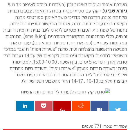
מערכת איפור וטיפים לאיפור נכון (באדיבות ביה”ס לאיפור מקצועי
גיורא שביט
), ייעוץ עם סטייליסטית בכירה, התאמת צבעים ובניית
מלתחה נכונה, הדרכה של מדריכי כושר לאימון ספורטיבי מהנה,
העלאת המודעות לתזונה נכונה, אמנות התקשורת ופיתוח השיחה,
ניתוח של שפת גוף, העברת מסרים ללא מילים, בניית תדמית חיובית
ורצויה, כללי ההתנהגות בתקשורת המודרנית (sms & icq), התנהגות
במקומות ציבוריים (כמו ארוחות רשמיות ומוזיאונים), עוברים את
הפגישה הראשונה בהצלחה ועוד. סדנת “צעירות ויפות” תועבר במרכז
הישראלי לתדמית תקשורת ונימוסים, לקבוצות של עד 14 נערות בכל
סדנא. אורך הסדנא 5 ימים, בין השעות 15:00-10:00. למסיימות
תינתן תעודת חברות מועדון “צעירות ויפות” ותעודת סיום מיוחדת
של “ליידי אמיתית” לצד הנחות והטבות. הסדנא תתקיים בשתי
קבוצות גילאים: 10-13 , 14-17 החל מהשבוע השני של יולי.
עמוד זה נצפה: 771 פעמים
0