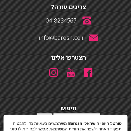
צריכים עזרה?
04-8234567
info@barosh.co.il
הצטרפו אלינו
חיפוש
חיפוש
פורטל היופי הישראלי Barosh
משתמשים בעוגיות כדי להבטיח
מדיניות פרטיות
תפקוד האתר ולשפר את חוויית המשתמש. אפשר לבחור אילו סוגי