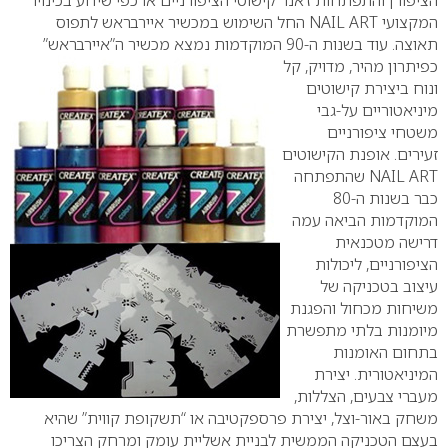
הציפורן והתפתחות ז’אנר קישוטי הציפורניים או כפי שידוע בכינויו
המקצועי
NAIL ART
החל השימוש במכשיר איירבראש לתפוס
תאוצה. עוד בשנות ה-90 המוקדמות נמצא מכשיר ה”איירבראש”
כפיתרון מהיר,
מדויק, קל
ונוח ביצירת קישוטים
מיניאטוריים על-גבי
משטחי ציפורניים
זעירים.
אופנת הקישוטים
NAIL ART
שהתפתחה
כבר בשנות ה-80
המוקדמות הביאה עמה
דרישה מטכנאית
הציפורניים, ליכולות
עיצוב בטכניקה של
משיחות מכחול והפגנת
מיומנות בלתי מתפשרת
בתחום האומנות
המיניאטורית. יצירת
מעברי צבעים, הצללות,
משחק באור-וצל, יצירת פרספקטיבה או “תשקופת קווית” שהיא
בעצם הטכניקה הממשית לבניית אשליית עומק ומרחק הצריכו