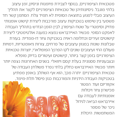
מטכנאית הציפורניים, בנוסף לצבירת מיומנות וניסיון, זמן עיצוב
בלתי מוגבל.
ניסיונותיהן של טכנאיות הציפורניים לקצר את תהליך
העיצוב מבלי לפגוע בתוצאה הסופית לא תמיד צלח. הסתמן קשר חד
משמעי בין שימוש בטכניקות עיצוב מורכבות ליצירת קישוט אומנותי
מדויק וסימטרי על שטח הציפורן, לבין הזמן הנדרש בתהליך העבודה
לאפקט הסופי.
מכשיר האיירבראש נמצא כמענה אולטימטיבי ליצירת
קישוטים זעירים וכחלופה ראויה בטכניקת ציור דו-ממדית. בעזרת
שבלונות שונות במגוון עיצובים של פרחים, צורות גיאומטריות, דמויות
מעולם החי ועיצובים שונים לקו הפרנץ’ הפופולארי, יוצרות טכנאיות
הציפורניים בזמן קצר ביותר, קישוטים ועיטורים בדיוק מופלא
ובצבעוניות ססגונית בעלת קסם ויזואלי. בשנים האחרונות נצפה יותר
ויותר מכשיר האיירבראש כחלק בלתי נפרד משולחן העבודה של
טכנאית הציפורניים. יתרה מכך, הוא אף השתלב באופן מפתיע
בטכניקות העבודה הידניות
והמורכבות כגון פיסול תלת-מימד,
אקווריום ועוד.
הפטור
מכישרון ציור ויכולות
אומנותיות לעבודה עם
איירבראש הביאה לגידול
ניכר של מספר
המשתמשות. היכולת