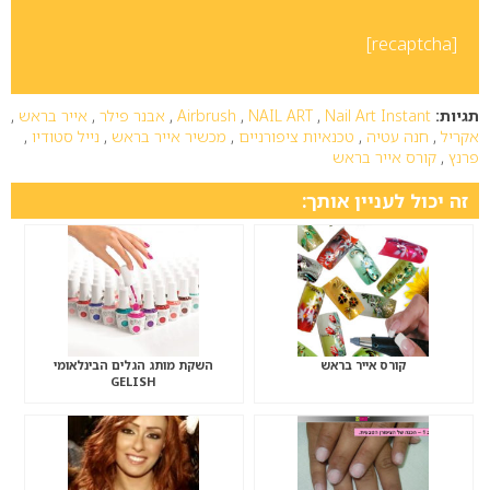
[recaptcha]
תגיות:
Nail Art Instant
,
NAIL ART
,
Airbrush
,
אבנר פילר
,
אייר בראש
,
אקריל
,
חנה עטיה
,
טכנאיות ציפורניים
,
מכשיר אייר בראש
,
נייל סטודיו
,
פרנץ
,
קורס אייר בראש
זה יכול לעניין אותך:
קורס אייר בראש
השקת מותג הגלים הבינלאומי
GELISH