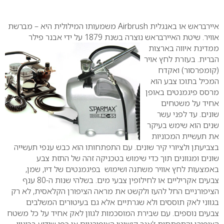
0
איירבראש או באנגלית
Airbrush
משמעותו המילולית היא – מברשת
אוויר. שיטת האיירבראש נוצרה
בשנת 1879 על ידי אבנר פילר
ממדינת איווה בארצות
הברית. בעזרת לחץ אויר
(קומפרסור) ואקדח
המכיל בתוכו צבע הוא
מרסס פיגמנטים באופן
אחיד על משטחים
שונים.
עד לפני עשר
שנים הוא שימש בעיקר
את תעשיית המכוניות
בצביעתן ולציורי קיר שונים. עם התפתחותו הוא כבש ענפי תעשייה
שונים ומגוונים תוך כדי שימוש בטכניקה זהה של התזת צבע
באמצעות לחץ אוויר משתנה ושימוש בפיגמנטים של דיו, שמן,
צבעים אקריליים או לחילופין צבעי מים.
בשלהי שנות ה-80 ענף
הציפורניים החל להעז ולקשט את מראה הציפורן הקלאסית, לא רק
בגווני לאק תוססים ולא שגרתיים אלא גם בעיטורים המשלבים
צבעים נוספים. עם שבירת המוסכמות לגוון לאק אחיד על כל משטח