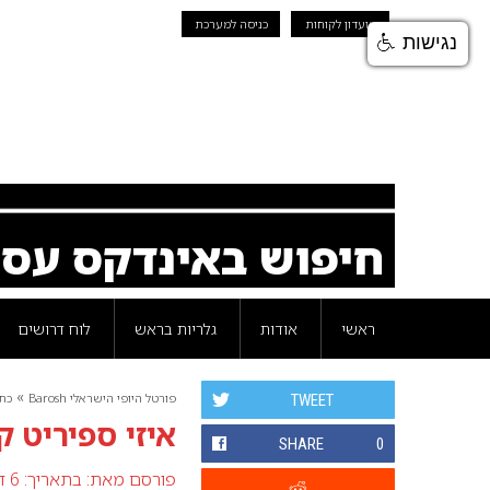
מועדון לקוחות
כניסה למערכת
נגישות
חיפוש באינדקס עס
ראשי
אודות
גלריות בראש
לוח דרושים
»
פורטל היופי הישראלי Barosh
כת
TWEET
איזי ספיריט קו
SHARE
0
פורסם מאת:
בתאריך: 6 דצמבר 2018