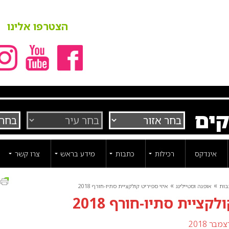
הצטרפו אלינו
קים
אינדקס
רכילות
כתבות
מידע בראש
צרו קשר
ה
»
»
בות
אופנה וסטיילינג
איזי ספיריט קולקציית סתיו-חורף 2018
לקציית סתיו-חורף 2018