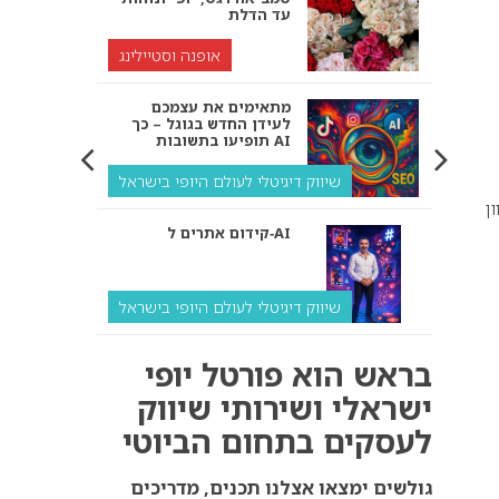
עד הדלת
אופנה וסטיילינג
מתאימים את עצמכם
לעידן החדש בגוגל – כך
תופיעו בתשובות AI
שיווק דיגיטלי לעולם היופי בישראל
5 הנחה ממגוון
קידום אתרים ל‑AI
שיווק דיגיטלי לעולם היופי בישראל
איך מנועי AI “חושבים” –
בראש הוא פורטל יופי
ולמה העסק שלך צריך
להתאים את עצמו אליהם?
ישראלי ושירותי שיווק
לעסקים בתחום הביוטי
שיווק דיגיטלי לעסקים
קידום ל‑AI לעומת קידום
גולשים ימצאו אצלנו תכנים, מדריכים