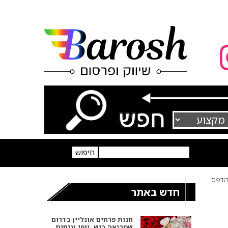
דפס
חדש באתר
חנות פרחים אונליין בדרום
שמביאה רגש, יופי ונוחות