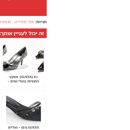
תגיות:
איזי ספיריט
,
מגפוני
זה יכול לעניין אותך:
גס (GUESS): אפקט
החגורות בנעלי נשים –
חורף 2008
GUESS (גס) – נעליים