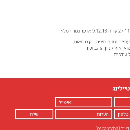
בעתיים וסניף חיפה – ק.מבואות,
או אוף קניון הזהב ועוד
 עודפים
יילינג
יוור
[recaptcha]