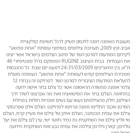
מעצבת האופנה דפנה לוינסון תשיק לרגל חשיפת קולקציית
אביב-קיץ 2009, תערוכת צילומים בשיתוף עמותת "אחת מתשע"
לקידום המודעות לסרטן השד של מיטב הצלמים בישראל אשר יציגו
את העבודות בבית העיצוב
RUGINE
הממוקם ברח’ מונטיפיורי 46
ת"א, בין התאריכים 24-31/03/2009 למעט יום שבת.
כל ההכנסות
ממכירת הצילומים קודש לעמותת "אחת מתשע". העמותה פועלת
להעלאת המודעות הציבורית לסרטן השד. לפרויקט זה נבחרו 12
צלמי אופנה מהשורה הראשונה אשר כל צלם בחר אישה ידועה
בתחומה. הצלם בחר את הסיטואציה ואת מה שברצונו לשדר דרך
הצילום, חלק מהצילומים נעשו עם נשים מוכרות חולות במחלת
הסרטן שכבר החלימו ממנה ונרתמו לפרויקט.
הצלם אלון שפרנסקי
צילם את עמית מכטינגר, הצלם איתן טל צילם את מעיין קרת, הצלם
שי ווליץ צילם את השחקנית גת נמיר-חוטר ישי, ערן לם צילם את יעל
גולדמן, קארן גילרמן צילמה את עמית גבע ואת השחקנית הידועה
מיטל דוהן.