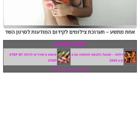
אחת מתשע – תערוכת צילומים לקידום המודעות לסרטן השד
כתבות קודמות
דלתא – תצוגת הלבשה תחתונה אביב
קישוט ציפורניים לכלות STEP BY
קיץ 2009
STEP
בראש – פורטל יופי ישראלי