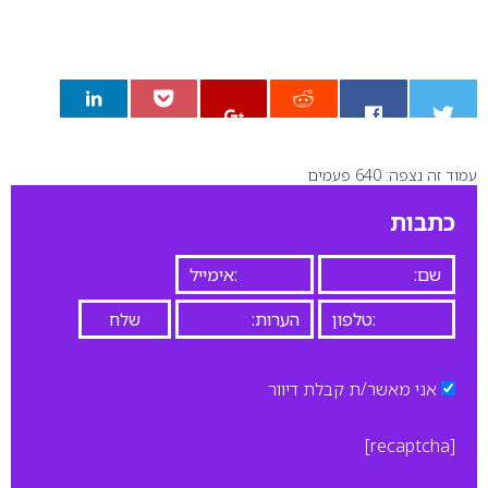
עמוד זה נצפה: 640 פעמים
0
כתבות
אני מאשר/ת קבלת דיוור
[recaptcha]