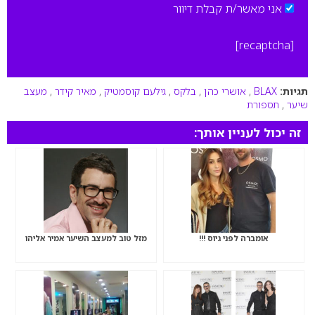
אני מאשר/ת קבלת דיוור
[recaptcha]
תגיות:
BLAX
,
אושרי כהן
,
בלקס
,
גילעם קוסמטיק
,
מאיר קידר
,
מעצב
שיער
,
תספורת
זה יכול לעניין אותך:
אומברה לפני גיוס !!!
מזל טוב למעצב השיער אמיר אליהו