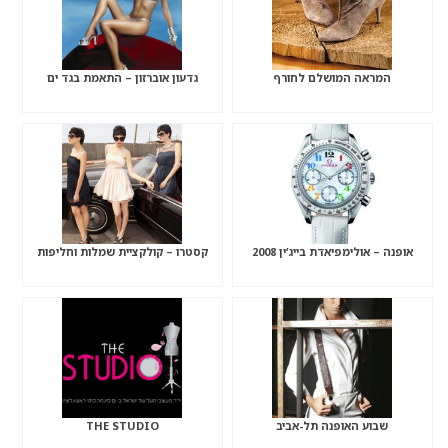
המראה המושלם לחורף
גדעון אוברזון – התאמת בגד ים
אופנה – אולימפיאדת בייג’ין 2008
קסטרו – קולקציית שמלות וחליפות
שבוע האופנה תל-אביב
THE STUDIO