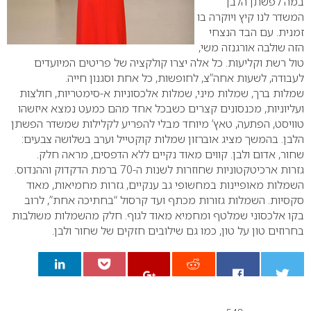
במה לפשתן הלבן
המשדר לנו קיץ ויוקרה בו
זמנית. עם הבד הנצחי
הזה שולבה אורגנזה משי,
טול רשת וקליעות. כל אלה יצרו קולקציה של פריטים המיועדים
לעבודה, לשעות אחה”צ, לחופשות, כל אחת וסגנון חייה.
שמלות ברך, שמלות מיני, שמלות אלכסוניות א-סימטריות, חולצות
ועליוניות, מכנסונים קצרים כשבכל אחד מהם כמעט נמצא איזשהו
טוויסט, הפתעה, טאץ’ מיוחד מבלי להפריע לקלילות שמשדר הפשתן
הלבן. בהמשך מציג אוברזון שמלות קוקטייל וערב בשלושה צבעים:
שחור, אדום ולבן. קווים מאוד נקיים ללא הדפסים, מראה חלק.
גזרות ארכיטקטוניות שחוזרות לשנות ה-70 ברמת הדקדוק וההנדוס.
השמלות מאופיינות במחשופי גב ענקיים, גזרות מחמיאות, מאוד
סקסיות. השמלות גזורות מכתף ועד קרסול “בחתיכה אחת”, לרוב
בקו אלכסוני שמלטף ומחמיא מאוד לגוף. חלק מהשמלות משולבות
בחרוזים טון על טון, כמו גם שילובים חזקים של שחור ולבן.