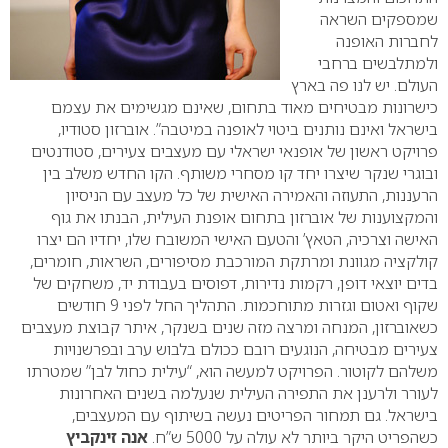
שמספקים השראה
לחברות האופנה
ולמתלבשים ברחבי
העולם. יש לנו פה בארץ
כישרונות מבטיחים מאוד בתחום, שאינם מגשימים את עצמם
בישראל ואינם נותנים ביטוי לאופנה במיטבה”. אוברזון סטודיו,
פרויקט ראשון של אופנאי ישראלי עם מעצבים צעירים, סטודנטים
ובוגרי שנקר שיצרו יחד קו מסחרי משותף.
הקו החדש משלב בין
הרעננות, התעוזה והאמירה האישית של כל מעצב עם הניסיון
והמקצוענות של אוברזון בתחום אופנת העילית, הבנתו את גוף
האישה וצרכיה, הטאץ’ והטעם האישי המשובח שלו, יחדיו הם יצרו
קולקציה מגוונת ומרתקת המורכבת מסיפורים, השראות, חומרים,
בדים יוצאי דופן, רקמות נדירות, דפוסים בעבודת יד, משחקים של
שקוף ואטום וגזרות מתוחכמות.
התהליך החל לפני 9 חודשים
כשאוברזון, המנחה ומרצה מזה שנים בשנקר, איתר קבוצת מעצבים
צעירים מבטיחה, הנוגעים רובם ככולם בלבוש ערב ובפרשנויות
משלהם לקוטור.
הפרויקט למעשה הוא, “עילית כחול לבן” שמטרתו
לעורר ולרענן את התפירה העילית שנעלמה בשנים האחרונות
בישראל. גם תמחור הפריטים נעשה בשיתוף עם המעצבים,
כשהפריט היקר ביותר לא עולה על 5000 ש”ח.
אנה זינקביץ