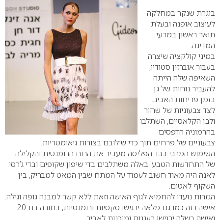
בוגרת שנקר במחלקה
לעיצוב אופנה ובעלת
תואר ראשון במדעי
המדינה.
במיני קולקציה שיצרה
בעבור אוברזון סטודיו,
השאיפה שלה הייתה
להעביר נוחות של גן
בזמן פריחות האביב.
לצד צבעוניות של שחור
ולבן הקלאסיים, השתלבו
בהרמוניה הדפסים
צבעוניים של פרחים תוך כדי שילובם בצורות גיאומטריות.
השימוש המרבי בבד הפליסה מעביר את הרוח הרומנטית והקלילה
של התחדשות הטבע. באלה משתלבים בדי שיפון שקופים ובדי ג’רסי.
לאנה היה מאוד חשוב לעמוד על המתח שבין המאט למבריק, בין
השקוף לאטום.
הגזרות נועדו להחמיא לגוף האישה וזאת ללא קשר למבנה גופה וגילה.
אישה רזה כמו גם מלאה ירגישו סקסיות ורומנטיות, בחורה בת 20
ואישה בשלה ירגישו רעננות ומוכנות לאביב.