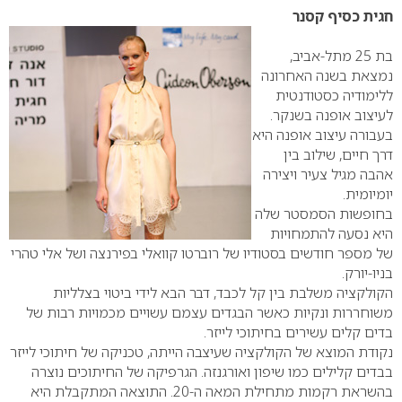
חגית כסיף קסנר
בת 25 מתל-אביב,
נמצאת בשנה האחרונה
ללימודיה כסטודנטית
לעיצוב אופנה בשנקר.
בעבורה עיצוב אופנה היא
דרך חיים, שילוב בין
אהבה מגיל צעיר ויצירה
יומיומית.
בחופשות הסמסטר שלה
היא נסעה להתמחויות
של מספר חודשים בסטודיו של רוברטו קוואלי בפירנצה ושל אלי טהרי
בניו-יורק.
הקולקציה משלבת בין קל לכבד, דבר הבא לידי ביטוי בצלליות
משוחררות ונקיות כאשר הבגדים עצמם עשויים מכמויות רבות של
בדים קלים עשירים בחיתוכי לייזר.
נקודת המוצא של הקולקציה שעיצבה הייתה, טכניקה של חיתוכי לייזר
בבדים קלילים כמו שיפון ואורגנזה. הגרפיקה של החיתוכים נוצרה
בהשראת רקמות מתחילת המאה ה-20. התוצאה המתקבלת היא