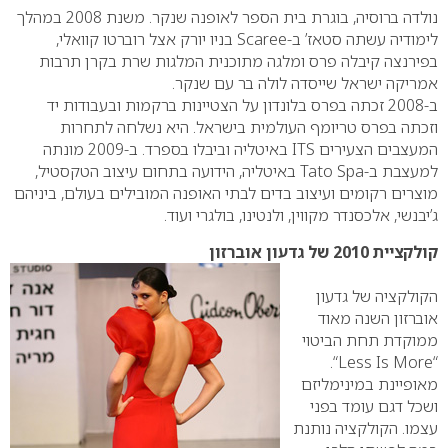
נולדה ברוסיה, בוגרת בית הספר לאופנה שנקר. משנת 2008 במהלך
לימודיה עשתה סטאז’ ב-
Scaree
בניו יורק אצל רוברטו קוואלי,
בפירנצה קיבלה פרס ומלגה מתוכנית המלגות שרת בקרן תרבות
אמריקה ישראל שייסדה לולה בר עם שנקר.
ב-2008 זכתה בפרס בלונדון על הצטיינות ברקמות ובעבודות יד
וזכתה בפרס טריומף העולמית בישראל. היא נשלחה לתחרות
המעצבים הצעירים
ITS
באיטליה וביבלו בספרד. ב-2009 מונתה
למעצבת ב-
Tato Spa
באיטליה, הידועה בתחום עיצוב הטקסטיל,
מוצרים רקומים ועיצוב בדים לבתי האופנה המובילים בעולם, ביניהם
ג’יבנשי, אלכסנדר מקווין, ולנטינו, בולגרי ועוד.
קולקציית 2010 של גדעון אוברזון
הקולקציה של גדעון
אוברזון השנה מאוד
ממוקדת תחת הביטוי
“.
Less Is More
“
מאופיינת במינימליזם
ושכל דגם עומד בפני
עצמו. הקולקציה נותנת