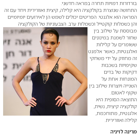
בורדורות דמויות תחרה במראה חדשני.
התחושה שנוצרת בקולקציה היא קלילה, קיצית ואוורירית ויחד עם זה
המראה הוא אלגנטי. הפריטים יכולים לשמש הן לאירועים יומיומיים
והן כשמלות קוקטייל וכשמלות ערב. הצבעוניות של הקולקציה
מבוססת על שילוב
בין
שחור לשמנת במינונים
ששומרים על קלילות
ואלגנטיות, כאשר אלמנט
זה מחוזק על ידי משחקי
שקיפויות בשכבות
דקיקות של בדים
המונחות אחת על
השנייה ויוצרות שילוב בין
שקוף לאטום.
התוצאה הסופית היא
קולקציה קיצית, נשית,
אלגנטית, מתוחכמת,
קלילה ואוורירית.
מרינה לויניה