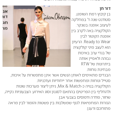
דור חן
בן קיבוץ רמת השופט,
סטודנט שנה ד’ במחלקה
לעיצוב אופנה בשנקר.
הקולקציה באה לקרב בין
אופנת הקוטור לבין
Ready to Wear
. הרעיון
הוא לעצב מיני קולקציה
של בגדי ערב באיכות
גבוהה ולאפיין אותה
ביתרונות של
RTW
מבחינת נוחות.
הבגדים מתאימים לאותן הנשים אשר אינן מתפשרות על איכות,
סטייל ונוחות ומחפשות אחר ייחודיות ועדכניות.
הקולקציה בנויה כ-
Mix & Match
, ניתן ליצור מערכות שונות
ולהחליף בין הפריטים בהתאם לסגנון וסוג האירוע. הצבעוניות נקייה,
שחור, פודרה ודפוסים בצבעי אבן.
הגזרות המחמיאות לגוף שמשלבות בין פשטות והומור לבין מראה
מתוחכם ורענן.