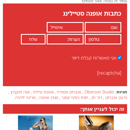
עמוד זה נצפה: 548 פעמים
0
כתבות אופנה סטיילינג
אני מאשר/ת קבלת דיוור
[recaptcha]
תגיות:
Oberzon Studio
,
אוברזון סטודיו
,
אופנת עילית
,
אנה זינקביץ
,
גדעון אוברזון
,
דור חן
,
חגית כסיף קסנר
,
מגזין אופנה
,
מרינה לויניה
זה יכול לעניין אותך: