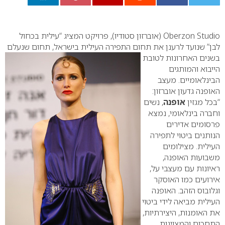
0
Oberzon Studio
(אוברזון סטודיו), פרויקט המציג “עילית בכחול
לבן” שנועד לרענן את תחום התפירה
העילית בישראל, תחום שנעלם
בשנים האחרונות לטובת
הייבוא והמותגים
הבינלאומיים.
מעצב
האופנה גדעון אוברזון:
“בכל מגזין
אופנה
, נשים
וחברה בינלאומי, נמצא
פרסומים אדירים
הנותנים ביטוי לתפירה
העילית. מצילומים
משבועות האופנה,
ראיונות עם מעצבי על,
אירועים כמו האוסקר
וגלובוס הזהב. האופנה
העילית מביאה לידי ביטוי
את האומנות, היצירתיות,
התחכום והמצוינות