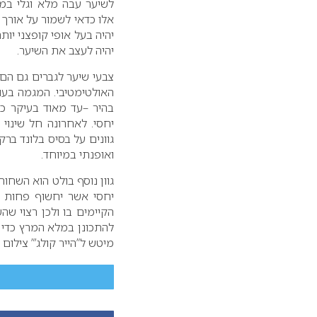
לשיער עבה מלא וגלי במי
אלו כדאי לשמור על אורך 
יהיה בעל אופי קופצני יות
יהיה לעצב את השיער.
צבעי שיער לגברים גם הם
האולטימטיבי. המגמה בעו
בהיר –עד מאוד בעיקר כ
יחסי. לאחרונה חל שינוי
גוונים על בסיס בלונד בר
ואופנתי במיוחד.
גוון נוסף בולט הוא השחו
יחסי אשר יחשוף פחות את
הקיימים בו ולכן רצוי ש
להתכונן במלא המרץ כדי 
מיטש ל”הייר קולג’” צילום –סרגיי