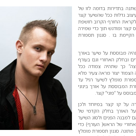
תנה בתדירות בדומה לזו של
צוב גדלות ככל שהשיער קצר
לקראת החורף הקרוב חושפת
יס קצר ומודגש תוך כדי שמירה
קיימת בו . סגנון תספורת
היה מבוססת על שיער באורך
ם ובחלק האחורי וגם בעורף
צה” כך שתהיה צמודה ככל
צמוד יצור מראה צעיר מלא
תספורת מומלץ לשיער רגיל עד
רת המבוססת על אורך בינוני
וסס על “פוני” קצר.
 על קו קצר במיוחד ולכן
 על האורך בחלק הקדמי של
אם למבנה הפנים ולסוג השיער
חורי של הראש( העורף) כדי
מתונה. סגנון תספורת מומלץ