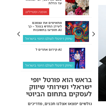
עד הדלת
אופנה וסטיילינג
מתאימים את עצמכם
לעידן החדש בגוגל – כך
תופיעו בתשובות AI
שיווק דיגיטלי לעולם היופי בישראל
קידום אתרים ל‑AI
שיווק דיגיטלי לעולם היופי בישראל
איך מנועי AI “חושבים” –
בראש הוא פורטל יופי
ולמה העסק שלך צריך
להתאים את עצמו אליהם?
ישראלי ושירותי שיווק
לעסקים בתחום הביוטי
שיווק דיגיטלי לעסקים
קידום ל‑AI לעומת קידום
גולשים ימצאו אצלנו תכנים, מדריכים