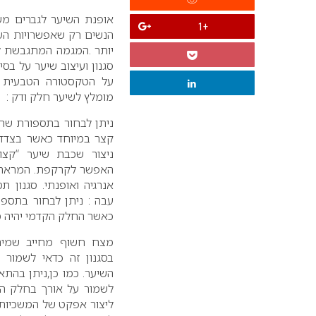
אופנת השיער לגברים מש
+1
הנשים רק שאפשרויות העי
יותר .המגמה המתגבשת 
סגנון ועיצוב שיער על בס
על הטקסטורה הטבעית ה
מומלץ לשיער חלק ודק :
ניתן לבחור בתספורת שת
קצר במיוחד כאשר בצדדי
ניצור שכבת שיער “קצו
האפשר לקרקפת. המראה ה
אנרגיה ואופנתי. סגנון 
עבה : ניתן לבחור בתספו
כאשר החלק הקדמי יהיה מב
מצח חשוף מחייב שמירה
בסגנון זה כדאי לשמור
השיער. כמו כן,ניתן בהת
לשמור על אורך בחלק הא
ליצור אפקט של המשכיות 