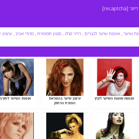
יוור
[recaptcha]
נת שיער
,
אופנת שיער לגברים
,
הייר קולג
,
סגנון תספורת
,
סרגיי אביב
,
עיצוב 
מגמות אופנת השיער לקיץ
עיצוב שיער בהשראת
אופנת השיער לחורף
המזרח הרחוק