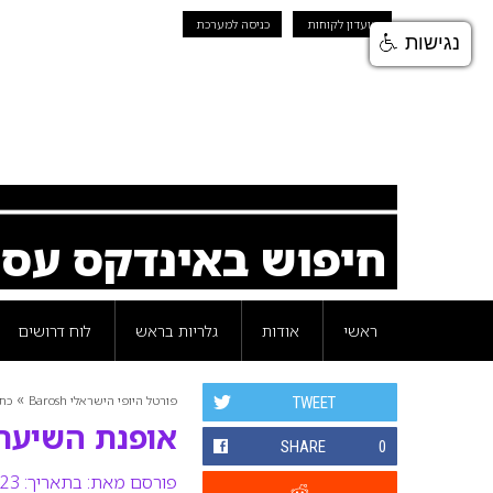
מועדון לקוחות
כניסה למערכת
נגישות
חיפוש באינדקס עס
ראשי
אודות
גלריות בראש
לוח דרושים
»
פורטל היופי הישראלי Barosh
כת
TWEET
אופנת השיער 
SHARE
0
פורסם מאת:
בתאריך: 23 ספטמבר 2007