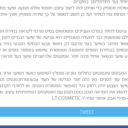
וחד (עד לתלתלים): במקרים
שיהיה מספיק כדי שניתן יהיה ליצור עיצוב חופשי ומלא תנועה. שיער מת
ר ופחות נוח לסידור ועל כן חשוב לשמור על כך שיהיה מספיק אורך איתו 
 נהפכו להיות במרכז העניינים ומשמשים בסיס מרכזי לקראת בחירת ה
לם שנמשכת כבר למעלה משנתיים היא צביעה של שיער הגברים לגוון ב
אשר מדובר בשיער בעל מרקם דק כאשר צבעו הבסיסי הטבעי בהיר ב
 מסוים בבחירת הגוונים והאופנה מאפשרת שימוש במספר גוונים או י
קע שיער הנשאר אחיד וכהה יותר. אפקטים אלו יוצרים שיער בעל מראה ע
ר המבוסס פיגמנטים כחולים. גוון זה מומלץ לשימוש כאשר השיער ארוך ב
 עור הפנים. גוון כהה יוצר הבלטה של העור צבעו,צורתו,פגעים וכ
השיער הצבוע יהיה רחוק ככל האפשר ממסגרת הפנים. אז לחורף הקרוב 
להשיג את המראה הנכון בזמן הנכון עם האפקטים המתאימים עיצוב שי
 אביב איפור-טניה ל-LT COSMETIC
TWEET