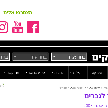
הצטרפו אלינו
קים
אינדקס
רכילות
כתבות
מידע בראש
צרו קשר
ה
»
»
בות
עיצוב שיער
אופנת השיער לגברים
לגברים