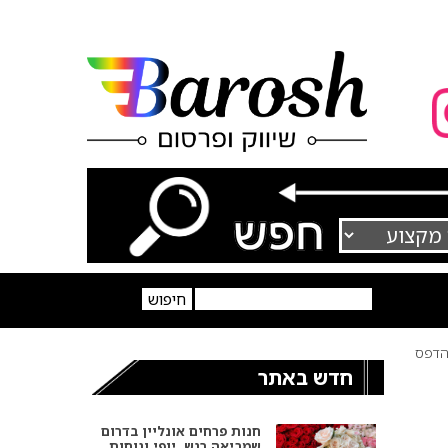
דפס
חדש באתר
חנות פרחים אונליין בדרום
שמביאה רגש, יופי ונוחות