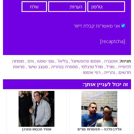
אני מאשר/ת קבלת דיוור
[recaptcha]
תגיות:
אומברה
,
אוסמו פרופשיונל
,
בליאז'
,
גווני שמש
,
גיוס
,
מומחה
לכימייה
,
מורל
,
מורל טרבלסי
,
מספרה בנהריה
,
מעצב שיער
,
מראות
חדשים
,
נהרייה
,
רפי אוסמו
זה יכול לעניין אותך:
אלירן מלכה – תספורות פורים
אופיר מכבוש מפרגן