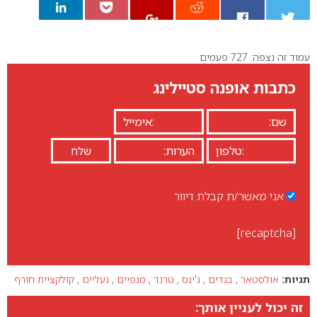
עמוד זה נצפה: 727 פעמים
0
כתבות אופנה סטיילינג
אני מאשר/ת קבלת דיוור
[recaptcha]
תגיות:
אולסטאר
,
בגדים
,
ג'ינס
,
טרנד
,
מגפיים
,
נעליים
,
קולקציית חורף
זה יכול לעניין אותך: