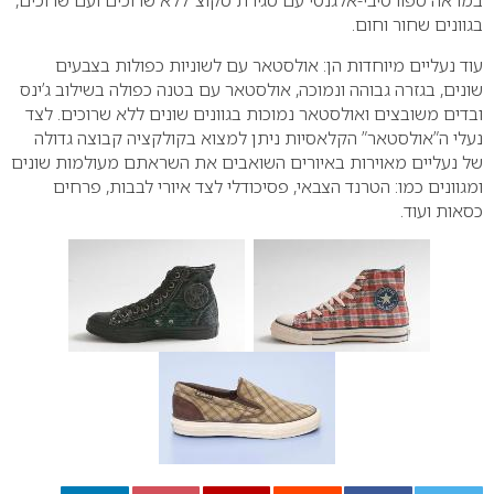
במראה ספורטיבי-אלגנטי עם סגירת סקוצ’ ללא שרוכים ועם שרוכים,
בגוונים שחור וחום.
עוד נעליים מיוחדות הן: אולסטאר עם לשוניות כפולות בצבעים
שונים, בגזרה גבוהה ונמוכה, אולסטאר עם בטנה כפולה בשילוב ג’ינס
ובדים משובצים ואולסטאר נמוכות בגוונים שונים ללא שרוכים. לצד
נעלי ה”אולסטאר” הקלאסיות ניתן למצוא בקולקציה קבוצה גדולה
של נעליים מאוירות באיורים השואבים את השראתם מעולמות שונים
ומגוונים כמו: הטרנד הצבאי, פסיכודלי לצד איורי לבבות, פרחים
כסאות ועוד.