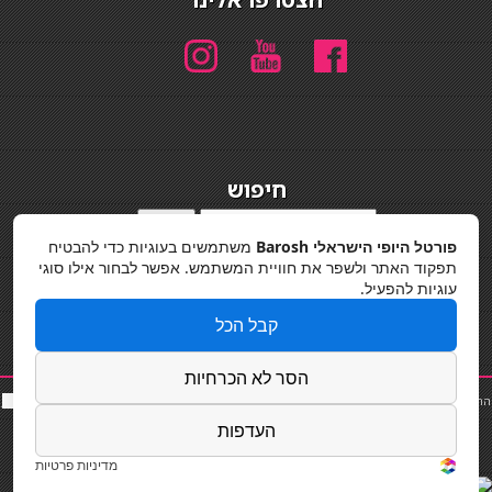
חיפוש
חיפוש
פורטל היופי הישראלי Barosh
משתמשים בעוגיות כדי להבטיח
מדיניות פרטיות
תפקוד האתר ולשפר את חוויית המשתמש. אפשר לבחור אילו סוגי
עוגיות להפעיל.
קבל הכל
הסר לא הכרחיות
החלקות שיער
|
תאורה לבית
|
פאות ותוספות שיער
|
נייל סטודיו
|
תוספות שיער
|
שף פרטי
|
כ
סאות
בר
|
קוסמטיקאית
|
כסא בר
|
פאות
|
קורס בניית ציפורניים
|
Powered by Barosh
העדפות
Designed by
Barosh 2020
מדיניות פרטיות