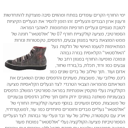
0
ימי החורף הקרים עומדים בפתח ומהווים סיבה מוצדקת להתחדשות
ורענון ארון הבגדים והנעליים. זהו הזמן להסיר את הנעליים הקיציות
לטובת מגפיים ונעליים חורפיות ומחממות. לאוהבי המראה
הספורטיבי, מציעה קולקציית חורף 07 של “אולסטאר” חגיגה של
ממש המוצאת ביטוי במגוון צבעים, הדפסים, טקסטורות וגזרות
המתאימות לטעמו האישי של הלקוח.
נעל
“האולסטאר” הקלאסית בגזרה גבוהה
ונמוכה מופיעה החורף במגוון רחב של
צבעים כמו: ורוד, תכלת, בז’,בורדו שחור,
אדום ועוד…תוך שילוב של בדים שונים כמו:
ג’ינס, שילובי עור, משבצות, מעוינים והדפסים שונים השואבים את
השראתם מהמראה הצבאי הטרנדי. לצד הנעלים הקלאסיות מציעה
הקולקציה נעלי מוקסין אופנתיות במראה ספורטיבי המשלב הדפסים
בצבעוניות משתנה בגוונים: ירוק וחום תוך שילוב הדפסים צבעוניים
של משבצות, פסים ומעוינים. בנוסף מציעה קולקציית החורף של
“אולסטאר” נעליים מבדים וחומרים מיוחדים כמו: עור, ז’מש,קורדרוי,
אריג עם טקסטורה, שילוב של עור ובד ונעלי עור גבוהות. לצד הנעליים
הספורטיביות מציעה הקולקציה נעלי “אולסטאר” נמוכות מעור