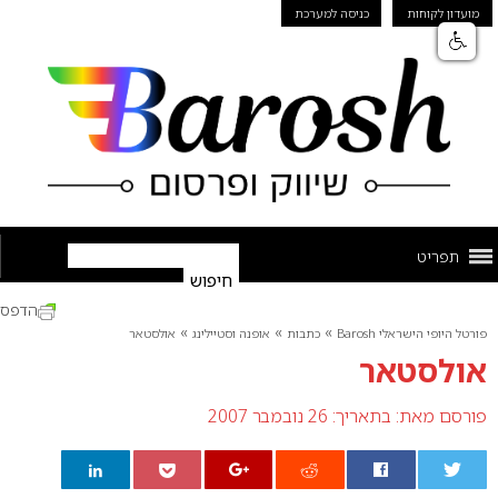
מועדון לקוחות
כניסה למערכת
תפריט
הדפס
»
»
»
פורטל היופי הישראלי Barosh
כתבות
אופנה וסטיילינג
אולסטאר
אולסטאר
פורסם מאת:
בתאריך: 26 נובמבר 2007