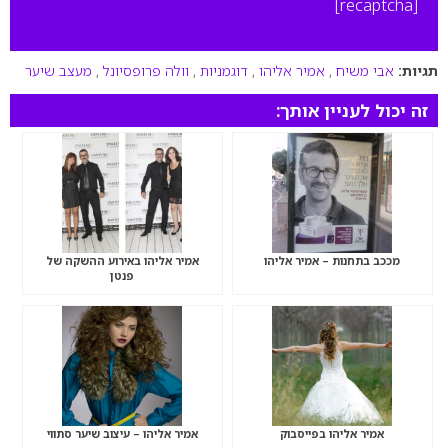
[recaptcha]
תגיות:
אבי משיח
,
אמיר אליהו
,
דוגמניות
,
וולה פרופסיונל
,
מעצב שיער
זה יכול לעניין אותך:
מככב בתחנות – אמיר אליהו
אמיר אליהו באירוע ההשקה של
פנטן
אמיר אליהו בפייסבוק
אמיר אליהו – עיצוב שיער סתווי