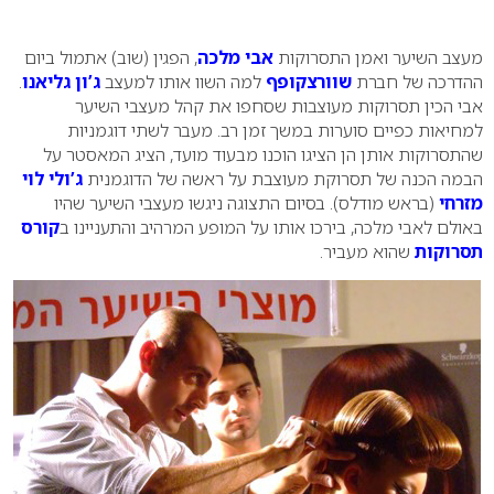
0
מעצב השיער ואמן התסרוקות
אבי מלכה
, הפגין (שוב) אתמול ביום
ההדרכה של חברת
שוורצקופף
למה השוו אותו למעצב
ג’ון גליאנו
.
אבי הכין תסרוקות מעוצבות שסחפו את קהל מעצבי השיער
למחיאות כפיים סוערות במשך זמן רב. מעבר לשתי דוגמניות
שהתסרוקות אותן הן הציגו הוכנו מבעוד מועד, הציג המאסטר על
הבמה הכנה של תסרוקת מעוצבת על ראשה של הדוגמנית
ג’ולי לוי
מזרחי
(בראש מודלס). בסיום התצוגה ניגשו מעצבי השיער שהיו
באולם לאבי מלכה, בירכו אותו על המופע המרהיב והתעניינו ב
קורס
תסרוקות
שהוא מעביר.