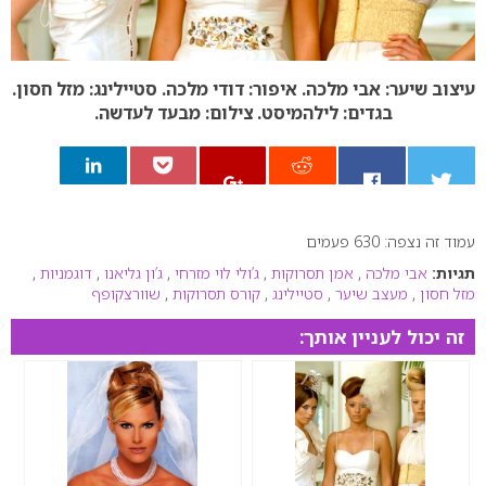
עיצוב שיער: אבי מלכה. איפור: דודי מלכה. סטיילינג: מזל חסון.
בגדים: לילהמיסט. צילום: מבעד לעדשה.
עמוד זה נצפה: 630 פעמים
0
תגיות:
אבי מלכה
,
אמן תסרוקות
,
ג’ולי לוי מזרחי
,
ג’ון גליאנו
,
דוגמניות
,
מזל חסון
,
מעצב שיער
,
סטיילינג
,
קורס תסרוקות
,
שוורצקופף
זה יכול לעניין אותך: